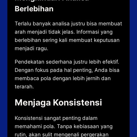
Berlebihan
Terlalu banyak analisa justru bisa membuat
arah menjadi tidak jelas. Informasi yang
berlebihan sering kali membuat keputusan
menjadi ragu.
Pendekatan sederhana justru lebih efektif.
Dengan fokus pada hal penting, Anda bisa
membaca pola dengan lebih jernih dan
terarah.
Menjaga Konsistensi
Konsistensi sangat penting dalam
memahami pola. Tanpa kebiasaan yang
rutin, akan sulit mengenali pergerakan