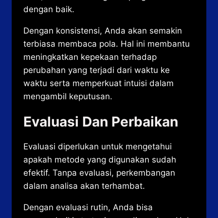
dengan baik.
Dengan konsistensi, Anda akan semakin
terbiasa membaca pola. Hal ini membantu
meningkatkan kepekaan terhadap
perubahan yang terjadi dari waktu ke
waktu serta memperkuat intuisi dalam
mengambil keputusan.
Evaluasi Dan Perbaikan
Evaluasi diperlukan untuk mengetahui
apakah metode yang digunakan sudah
efektif. Tanpa evaluasi, perkembangan
dalam analisa akan terhambat.
Dengan evaluasi rutin, Anda bisa