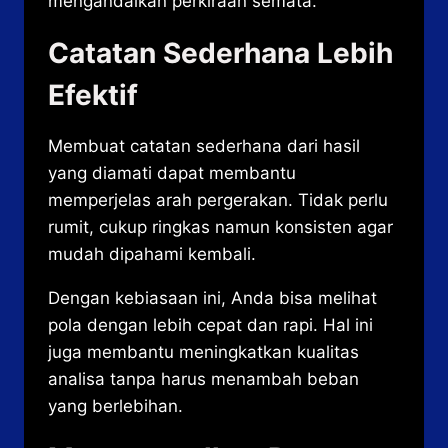
mengandalkan perkiraan semata.
Catatan Sederhana Lebih
Efektif
Membuat catatan sederhana dari hasil
yang diamati dapat membantu
memperjelas arah pergerakan. Tidak perlu
rumit, cukup ringkas namun konsisten agar
mudah dipahami kembali.
Dengan kebiasaan ini, Anda bisa melihat
pola dengan lebih cepat dan rapi. Hal ini
juga membantu meningkatkan kualitas
analisa tanpa harus menambah beban
yang berlebihan.