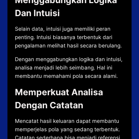
Dan Intuisi
Selain data, intuisi juga memiliki peran
penting. Intuisi biasanya terbentuk dari
pengalaman melihat hasil secara berulang.
Dengan menggabungkan logika dan intuisi,
analisa menjadi lebih seimbang. Hal ini
membantu memahami pola secara alami.
Memperkuat Analisa
Dengan Catatan
Mencatat hasil keluaran dapat membantu
memperjelas pola yang sedang terbentuk.
Catatan sederhana bisa menjadi referensi