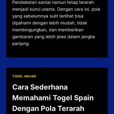
Pendekatan santai namun tetap terarah
menjadi kunci utama. Dengan cara ini, pola
yang sebelumnya sulit terlihat bisa
dipahami dengan lebih mudah, tidak
membingungkan, dan memberikan
gambaran yang lebih jelas dalam jangka
panjang.
TOGEL ONLINE
Cara Sederhana
Memahami Togel Spain
Dengan Pola Terarah