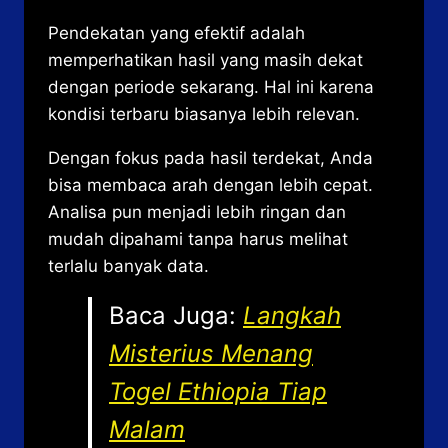
Pendekatan yang efektif adalah
memperhatikan hasil yang masih dekat
dengan periode sekarang. Hal ini karena
kondisi terbaru biasanya lebih relevan.
Dengan fokus pada hasil terdekat, Anda
bisa membaca arah dengan lebih cepat.
Analisa pun menjadi lebih ringan dan
mudah dipahami tanpa harus melihat
terlalu banyak data.
Baca Juga:
Langkah
Misterius Menang
Togel Ethiopia Tiap
Malam