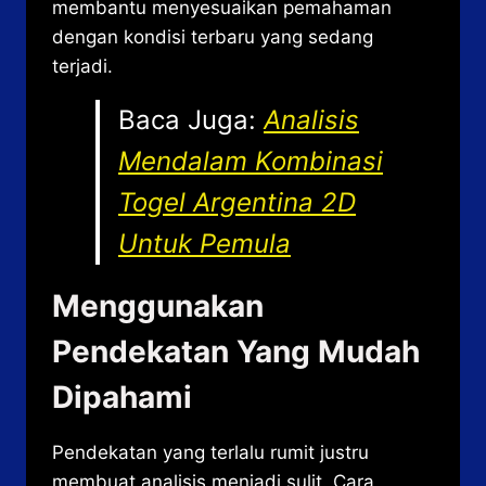
membantu menyesuaikan pemahaman
dengan kondisi terbaru yang sedang
terjadi.
Baca Juga:
Analisis
Mendalam Kombinasi
Togel Argentina 2D
Untuk Pemula
Menggunakan
Pendekatan Yang Mudah
Dipahami
Pendekatan yang terlalu rumit justru
membuat analisis menjadi sulit. Cara