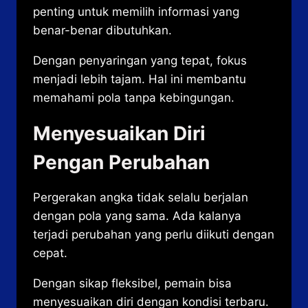
penting untuk memilih informasi yang
benar-benar dibutuhkan.
Dengan penyaringan yang tepat, fokus
menjadi lebih tajam. Hal ini membantu
memahami pola tanpa kebingungan.
Menyesuaikan Diri
Pengan Perubahan
Pergerakan angka tidak selalu berjalan
dengan pola yang sama. Ada kalanya
terjadi perubahan yang perlu diikuti dengan
cepat.
Dengan sikap fleksibel, pemain bisa
menyesuaikan diri dengan kondisi terbaru.