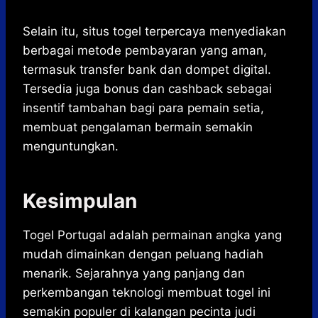
Selain itu, situs togel terpercaya menyediakan
berbagai metode pembayaran yang aman,
termasuk transfer bank dan dompet digital.
Tersedia juga bonus dan cashback sebagai
insentif tambahan bagi para pemain setia,
membuat pengalaman bermain semakin
menguntungkan.
Kesimpulan
Togel Portugal adalah permainan angka yang
mudah dimainkan dengan peluang hadiah
menarik. Sejarahnya yang panjang dan
perkembangan teknologi membuat togel ini
semakin populer di kalangan pecinta judi