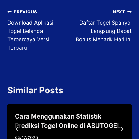
Post
PREVIOUS
NEXT
Download Aplikasi
Daftar Togel Spanyol
navigation
Togel Belanda
Langsung Dapat
Terpercaya Versi
Bonus Menarik Hari Ini
Terbaru
Similar Posts
Cara Menggunakan Statistik
Prediksi Togel Online di ABUTOGEL
05/17/2025