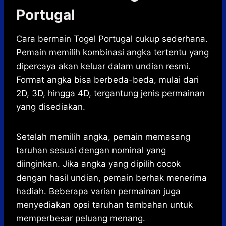
Portugal
Cara bermain Togel Portugal cukup sederhana.
Pemain memilih kombinasi angka tertentu yang
dipercaya akan keluar dalam undian resmi.
Format angka bisa berbeda-beda, mulai dari
2D, 3D, hingga 4D, tergantung jenis permainan
yang disediakan.
Setelah memilih angka, pemain memasang
taruhan sesuai dengan nominal yang
diinginkan. Jika angka yang dipilih cocok
dengan hasil undian, pemain berhak menerima
hadiah. Beberapa varian permainan juga
menyediakan opsi taruhan tambahan untuk
memperbesar peluang menang.