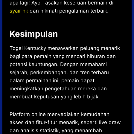
apa lagi! Ayo, rasakan keseruan bermain di
syair hk
dan nikmati pengalaman terbaik.
Kesimpulan
Togel Kentucky menawarkan peluang menarik
bagi para pemain yang mencari hiburan dan
potensi keuntungan. Dengan memahami
sejarah, perkembangan, dan tren terbaru
dalam permainan ini, pemain dapat
meningkatkan pengetahuan mereka dan
membuat keputusan yang lebih bijak.
Platform online menyediakan kemudahan
akses dan fitur-fitur menarik, seperti live draw
dan analisis statistik, yang menambah