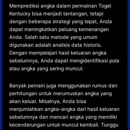
Memprediksi angka dalam permainan Togel
Kentucky bisa menjadi tantangan, tetapi
dengan beberapa strategi yang tepat, Anda
dapat meningkatkan peluang kemenangan
Anda. Salah satu metode yang umum
digunakan adalah analisis data historis.
Dengan mempelajari hasil keluaran angka
sebelumnya, Anda dapat mengidentifikasi pola
atau angka yang sering muncul.
Banyak pemain juga menggunakan rumus dan
perhitungan untuk merumuskan angka yang
akan keluar. Misalnya, Anda bisa
menjumlahkan angka-angka dari hasil keluaran
sebelumnya dan mencari angka yang memiliki
kecenderungan untuk muncul kembali. Tunggu