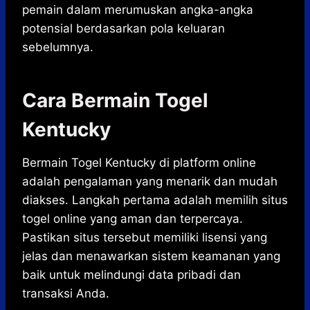
pemain dalam merumuskan angka-angka
potensial berdasarkan pola keluaran
sebelumnya.
Cara Bermain Togel
Kentucky
Bermain Togel Kentucky di platform online
adalah pengalaman yang menarik dan mudah
diakses. Langkah pertama adalah memilih situs
togel online yang aman dan terpercaya.
Pastikan situs tersebut memiliki lisensi yang
jelas dan menawarkan sistem keamanan yang
baik untuk melindungi data pribadi dan
transaksi Anda.