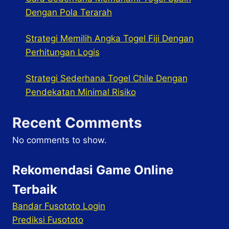
Dengan Pola Terarah
Strategi Memilih Angka Togel Fiji Dengan
Perhitungan Logis
Strategi Sederhana Togel Chile Dengan
Pendekatan Minimal Risiko
Recent Comments
No comments to show.
Rekomendasi Game Online
Terbaik
Bandar Fusototo Login
Prediksi Fusototo