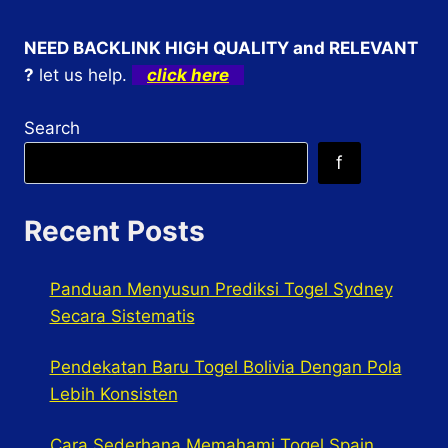
NEED BACKLINK HIGH QUALITY and RELEVANT
?
let us help.
click here
Search
f
Recent Posts
Panduan Menyusun Prediksi Togel Sydney
Secara Sistematis
Pendekatan Baru Togel Bolivia Dengan Pola
Lebih Konsisten
Cara Sederhana Memahami Togel Spain