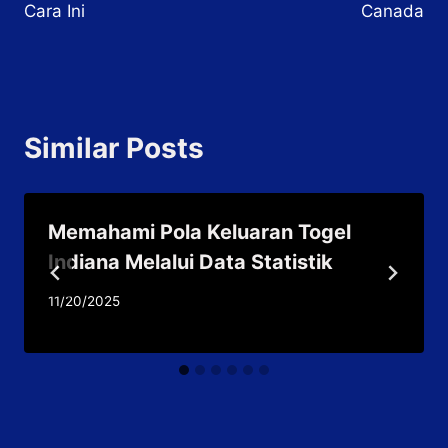
Cara Ini
Canada
Similar Posts
Memahami Pola Keluaran Togel
Indiana Melalui Data Statistik
11/20/2025