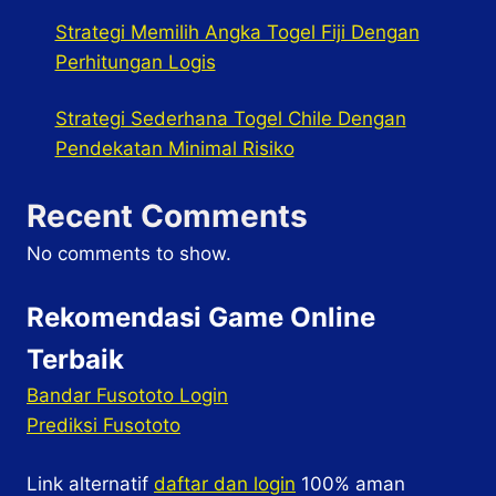
Strategi Memilih Angka Togel Fiji Dengan
Perhitungan Logis
Strategi Sederhana Togel Chile Dengan
Pendekatan Minimal Risiko
Recent Comments
No comments to show.
Rekomendasi Game Online
Terbaik
Bandar Fusototo Login
Prediksi Fusototo
Link alternatif
daftar dan login
100% aman