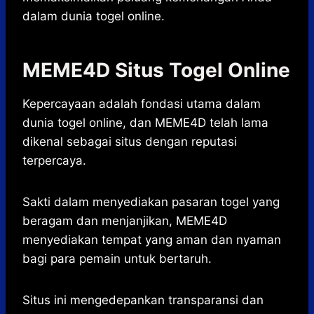
dalam dunia togel online.
MEME4D Situs Togel Online
Kepercayaan adalah fondasi utama dalam
dunia togel online, dan MEME4D telah lama
dikenal sebagai situs dengan reputasi
terpercaya.
Sakti dalam menyediakan pasaran togel yang
beragam dan menjanjikan, MEME4D
menyediakan tempat yang aman dan nyaman
bagi para pemain untuk bertaruh.
Situs ini mengedepankan transparansi dan