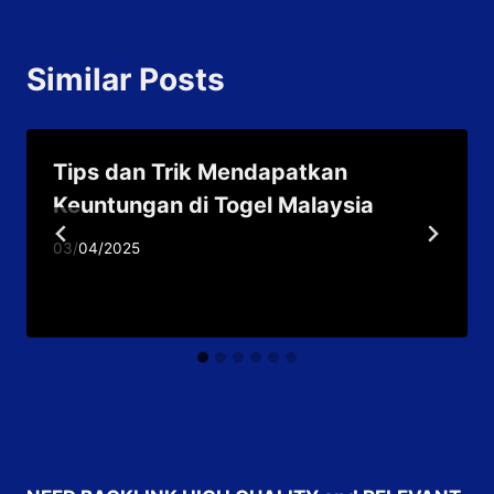
Similar Posts
Tips dan Trik Mendapatkan
Keuntungan di Togel Malaysia
03/04/2025