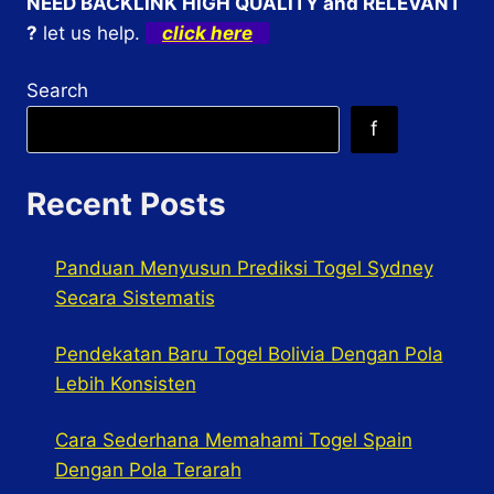
NEED BACKLINK HIGH QUALITY and RELEVANT
?
let us help.
click here
Search
f
Recent Posts
Panduan Menyusun Prediksi Togel Sydney
Secara Sistematis
Pendekatan Baru Togel Bolivia Dengan Pola
Lebih Konsisten
Cara Sederhana Memahami Togel Spain
Dengan Pola Terarah