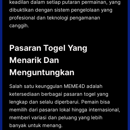
keadilan dalam setiap putaran permainan, yang
dibuktikan dengan sistem pengelolaan yang
profesional dan teknologi pengamanan
canggih.
Pasaran Togel Yang
Menarik Dan
Menguntungkan
Salah satu keunggulan MEME4D adalah
ketersediaan berbagai pasaran togel yang
lengkap dan selalu diperbarui. Pemain bisa
memilih dari pasaran lokal hingga internasional,
memberi variasi dan peluang yang lebih
banyak untuk menang.