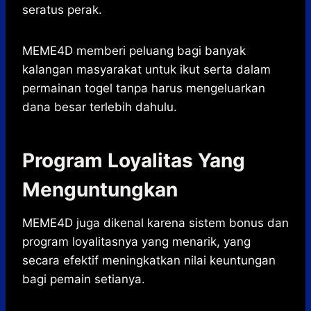
seratus perak.
MEME4D memberi peluang bagi banyak
kalangan masyarakat untuk ikut serta dalam
permainan togel tanpa harus mengeluarkan
dana besar terlebih dahulu.
Program Loyalitas Yang
Menguntungkan
MEME4D juga dikenal karena sistem bonus dan
program loyalitasnya yang menarik, yang
secara efektif meningkatkan nilai keuntungan
bagi pemain setianya.