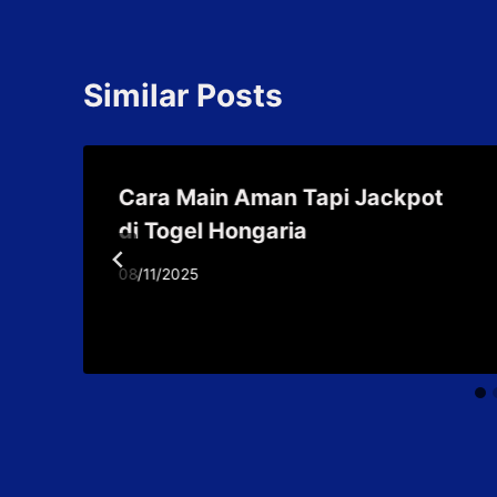
Similar Posts
Cara Main Aman Tapi Jackpot
di Togel Hongaria
08/11/2025