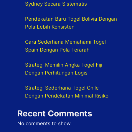
Sydney Secara Sistematis
Pendekatan Baru Togel Bolivia Dengan
Pola Lebih Konsisten
Cara Sederhana Memahami Togel
Spain Dengan Pola Terarah
Strategi Memilih Angka Togel Fiji
Dengan Perhitungan Logis
Strategi Sederhana Togel Chile
Dengan Pendekatan Minimal Risiko
Recent Comments
No comments to show.