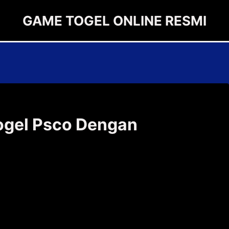
GAME TOGEL ONLINE RESMI
ogel Psco Dengan