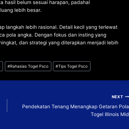
ika hasil belum sesuai harapan, padahal
uang lebih besar.
 langkah lebih rasional. Detail kecil yang terlewat
a pola angka. Dengan fokus dan insting yang
ningkat, dan strategi yang diterapkan menjadi lebih
o
#
Rahasias Togel Psco
#
Tips Togel Psco
NEXT
Pendekatan Tenang Menangkap Getaran Pola
Togel Illinois Mid