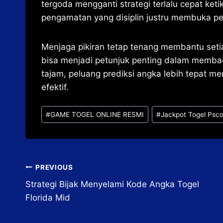
tergoda mengganti strategi terlalu cepat ket
pengamatan yang disiplin justru membuka pel
Menjaga pikiran tetap tenang membantu setiap
bisa menjadi petunjuk penting dalam membac
tajam, peluang prediksi angka lebih tepat me
efektif.
Post
#
GAME TOGEL ONLINE RESMI
#
Jackpot Togel Psc
Tags:
Post
PREVIOUS
Strategi Bijak Menyelami Kode Angka Togel
navigation
Florida Mid