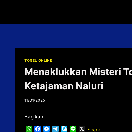
Skip
to
content
TOGEL ONLINE
Menaklukkan Misteri T
Ketajaman Naluri
By
11/01/2025
admin78450
Bagikan
W
F
M
T
S
L
X
Share