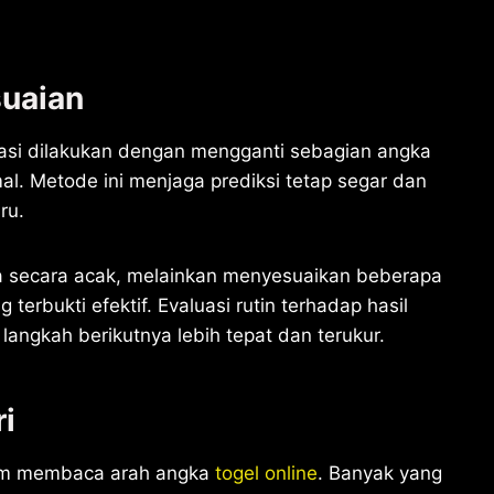
suaian
Rotasi dilakukan dengan mengganti sebagian angka
al. Metode ini menjaga prediksi tetap segar dan
ru.
a secara acak, melainkan menyesuaikan beberapa
erbukti efektif. Evaluasi rutin terhadap hasil
langkah berikutnya lebih tepat dan terukur.
i
alam membaca arah angka
togel online
. Banyak yang