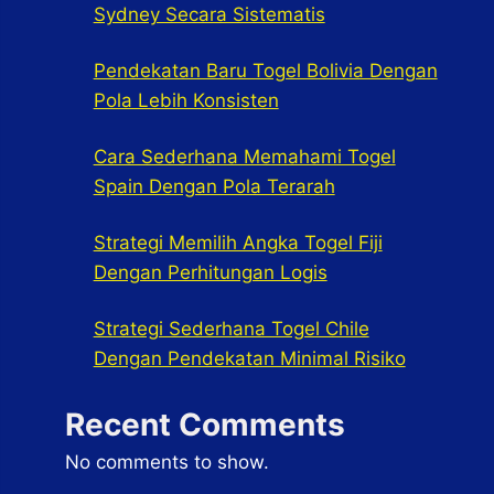
Sydney Secara Sistematis
Pendekatan Baru Togel Bolivia Dengan
Pola Lebih Konsisten
Cara Sederhana Memahami Togel
Spain Dengan Pola Terarah
Strategi Memilih Angka Togel Fiji
Dengan Perhitungan Logis
Strategi Sederhana Togel Chile
Dengan Pendekatan Minimal Risiko
Recent Comments
No comments to show.