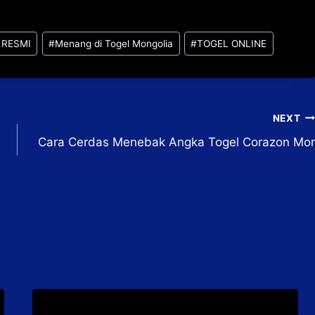
 RESMI
#
Menang di Togel Mongolia
#
TOGEL ONLINE
NEXT
Cara Cerdas Menebak Angka Togel Corazon Mor