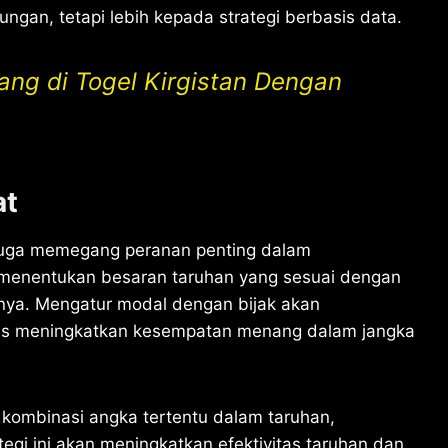
gan, tetapi lebih kepada strategi berbasis data.
ng di Togel Kirgistan Dengan
at
n juga memegang peranan penting dalam
 menentukan besaran taruhan yang sesuai dengan
mnya. Mengatur modal dengan bijak akan
igus meningkatkan kesempatan menang dalam jangka
kombinasi angka tertentu dalam taruhan,
tegi ini akan meningkatkan efektivitas taruhan dan