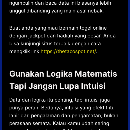
ngumpulin dan baca data ini biasanya lebih
unggul dibanding yang main asal nebak.
Buat anda yang mau bermain togel online
dengan jackpot dan hadiah yang besar. Anda
bisa kunjungi situs terbaik dengan cara
mengklik link
https://thetacospot.net/
.
Gunakan Logika Matematis
Tapi Jangan Lupa Intuisi
Data dan logika itu penting, tapi intuisi juga
punya peran. Bedanya, intuisi yang efektif itu
lahir dari pengalaman dan pengamatan, bukan
perasaan semata. Kalau kamu udah sering