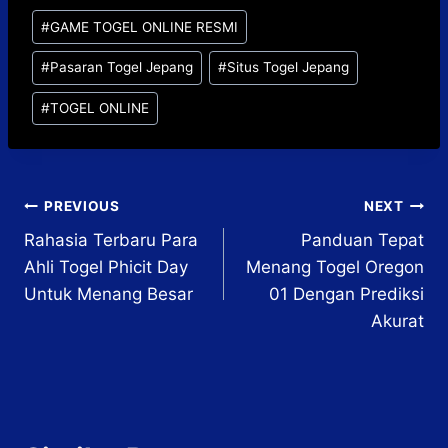
Post
#
GAME TOGEL ONLINE RESMI
Tags:
#
Pasaran Togel Jepang
#
Situs Togel Jepang
#
TOGEL ONLINE
Post
PREVIOUS
NEXT
Rahasia Terbaru Para
Panduan Tepat
navigation
Ahli Togel Phicit Day
Menang Togel Oregon
Untuk Menang Besar
01 Dengan Prediksi
Akurat