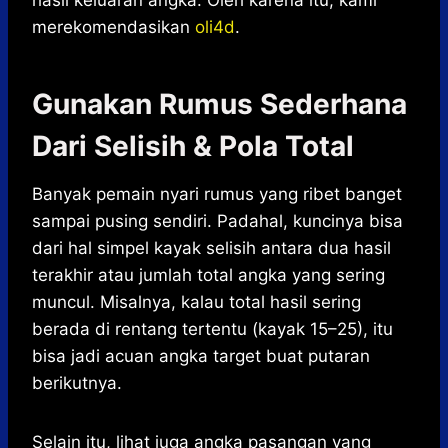
hasil keluaran angka. Oleh karena itu, kami
merekomendasikan
oli4d
.
Gunakan Rumus Sederhana
Dari Selisih & Pola Total
Banyak pemain nyari rumus yang ribet banget
sampai pusing sendiri. Padahal, kuncinya bisa
dari hal simpel kayak selisih antara dua hasil
terakhir atau jumlah total angka yang sering
muncul. Misalnya, kalau total hasil sering
berada di rentang tertentu (kayak 15–25), itu
bisa jadi acuan angka target buat putaran
berikutnya.
Selain itu, lihat juga angka pasangan yang