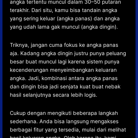
angka tertentu muncul dalam 30–50 putaran
terakhir. Dari situ, kamu bisa tandain angka
yang sering keluar (angka panas) dan angka
yang udah lama gak muncul (angka dingin).
Triknya, jangan cuma fokus ke angka panas
aja. Kadang angka dingin justru punya peluang
besar buat muncul lagi karena sistem punya
kecenderungan menyeimbangkan keluaran
angka. Jadi, kombinasi antara angka panas
dan dingin bisa jadi senjata kuat buat nebak
hasil selanjutnya secara lebih logis.
Cukup dengan mengikuti beberapa langkah
sederhana. Anda bisa langsung mengakses
berbagai fitur yang tersedia, mulai dari melihat