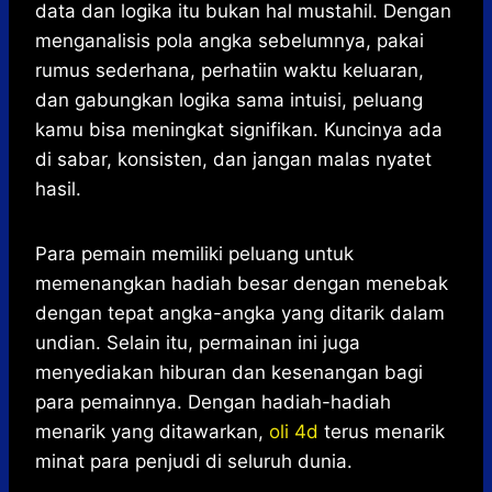
data dan logika itu bukan hal mustahil. Dengan
menganalisis pola angka sebelumnya, pakai
rumus sederhana, perhatiin waktu keluaran,
dan gabungkan logika sama intuisi, peluang
kamu bisa meningkat signifikan. Kuncinya ada
di sabar, konsisten, dan jangan malas nyatet
hasil.
Para pemain memiliki peluang untuk
memenangkan hadiah besar dengan menebak
dengan tepat angka-angka yang ditarik dalam
undian. Selain itu, permainan ini juga
menyediakan hiburan dan kesenangan bagi
para pemainnya. Dengan hadiah-hadiah
menarik yang ditawarkan,
oli 4d
terus menarik
minat para penjudi di seluruh dunia.