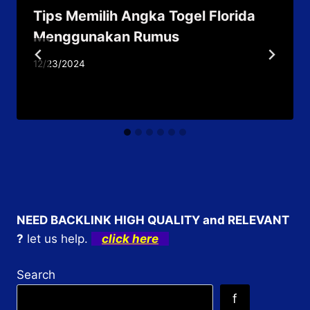
Tips Memilih Angka Togel Florida
Menggunakan Rumus
12/23/2024
NEED BACKLINK HIGH QUALITY and RELEVANT
?
let us help.
click here
Search
f