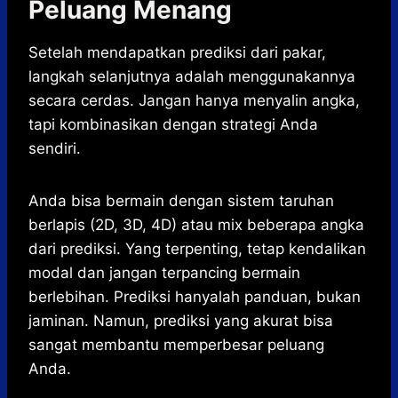
Peluang Menang
Setelah mendapatkan prediksi dari pakar,
langkah selanjutnya adalah menggunakannya
secara cerdas. Jangan hanya menyalin angka,
tapi kombinasikan dengan strategi Anda
sendiri.
Anda bisa bermain dengan sistem taruhan
berlapis (2D, 3D, 4D) atau mix beberapa angka
dari prediksi. Yang terpenting, tetap kendalikan
modal dan jangan terpancing bermain
berlebihan. Prediksi hanyalah panduan, bukan
jaminan. Namun, prediksi yang akurat bisa
sangat membantu memperbesar peluang
Anda.