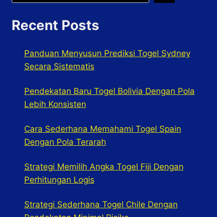
Recent Posts
Panduan Menyusun Prediksi Togel Sydney
Secara Sistematis
Pendekatan Baru Togel Bolivia Dengan Pola
Lebih Konsisten
Cara Sederhana Memahami Togel Spain
Dengan Pola Terarah
Strategi Memilih Angka Togel Fiji Dengan
Perhitungan Logis
Strategi Sederhana Togel Chile Dengan