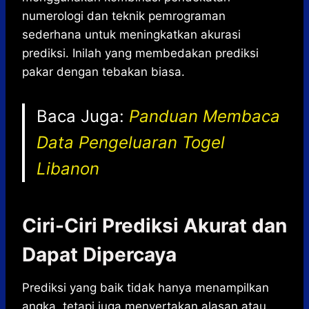
numerologi dan teknik pemrograman
sederhana untuk meningkatkan akurasi
prediksi. Inilah yang membedakan prediksi
pakar dengan tebakan biasa.
Baca Juga:
Panduan Membaca
Data Pengeluaran Togel
Libanon
Ciri-Ciri Prediksi Akurat dan
Dapat Dipercaya
Prediksi yang baik tidak hanya menampilkan
angka, tetapi juga menyertakan alasan atau