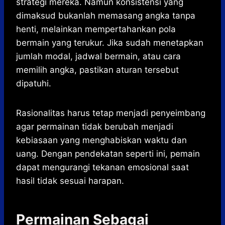
strategi mereka. Namun konsistensi yang
dimaksud bukanlah memasang angka tanpa
henti, melainkan mempertahankan pola
bermain yang terukur. Jika sudah menetapkan
jumlah modal, jadwal bermain, atau cara
memilih angka, pastikan aturan tersebut
dipatuhi.
Rasionalitas harus tetap menjadi penyeimbang
agar permainan tidak berubah menjadi
kebiasaan yang menghabiskan waktu dan
uang. Dengan pendekatan seperti ini, pemain
dapat mengurangi tekanan emosional saat
hasil tidak sesuai harapan.
Permainan Sebagai