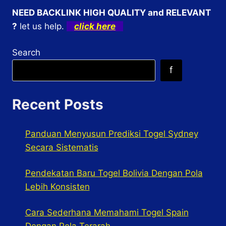
NEED BACKLINK HIGH QUALITY and RELEVANT
?
let us help.
click here
Search
f
Recent Posts
Panduan Menyusun Prediksi Togel Sydney
Secara Sistematis
Pendekatan Baru Togel Bolivia Dengan Pola
Lebih Konsisten
Cara Sederhana Memahami Togel Spain