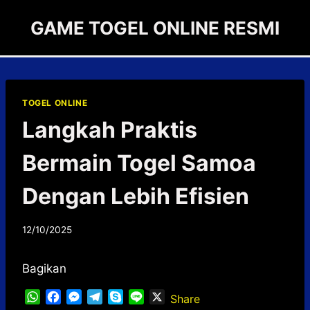
Skip
GAME TOGEL ONLINE RESMI
to
content
TOGEL ONLINE
Langkah Praktis
Bermain Togel Samoa
Dengan Lebih Efisien
By
12/10/2025
admin78450
Bagikan
W
F
M
T
S
L
X
Share