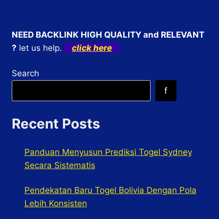
NEED BACKLINK HIGH QUALITY and RELEVANT
?
let us help.
click here
Search
f
Recent Posts
Panduan Menyusun Prediksi Togel Sydney
Secara Sistematis
Pendekatan Baru Togel Bolivia Dengan Pola
Lebih Konsisten