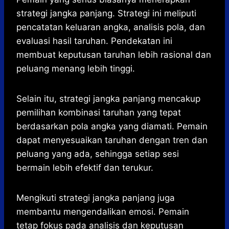
strategi jangka panjang. Strategi ini meliputi
pencatatan keluaran angka, analisis pola, dan
evaluasi hasil taruhan. Pendekatan ini
membuat keputusan taruhan lebih rasional dan
peluang menang lebih tinggi.
Selain itu, strategi jangka panjang mencakup
pemilihan kombinasi taruhan yang tepat
berdasarkan pola angka yang diamati. Pemain
dapat menyesuaikan taruhan dengan tren dan
peluang yang ada, sehingga setiap sesi
bermain lebih efektif dan terukur.
Mengikuti strategi jangka panjang juga
membantu mengendalikan emosi. Pemain
tetap fokus pada analisis dan keputusan