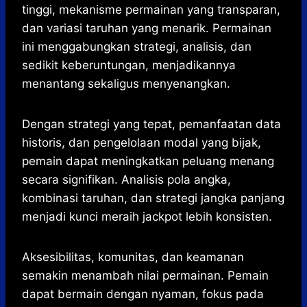
tinggi, mekanisme permainan yang transparan,
dan variasi taruhan yang menarik. Permainan
ini menggabungkan strategi, analisis, dan
sedikit keberuntungan, menjadikannya
menantang sekaligus menyenangkan.
Dengan strategi yang tepat, pemanfaatan data
historis, dan pengelolaan modal yang bijak,
pemain dapat meningkatkan peluang menang
secara signifikan. Analisis pola angka,
kombinasi taruhan, dan strategi jangka panjang
menjadi kunci meraih jackpot lebih konsisten.
Aksesibilitas, komunitas, dan keamanan
semakin menambah nilai permainan. Pemain
dapat bermain dengan nyaman, fokus pada