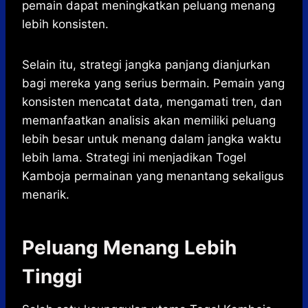
pemain dapat meningkatkan peluang menang
lebih konsisten.
Selain itu, strategi jangka panjang dianjurkan
bagi mereka yang serius bermain. Pemain yang
konsisten mencatat data, mengamati tren, dan
memanfaatkan analisis akan memiliki peluang
lebih besar untuk menang dalam jangka waktu
lebih lama. Strategi ini menjadikan Togel
Kamboja permainan yang menantang sekaligus
menarik.
Peluang Menang Lebih
Tinggi