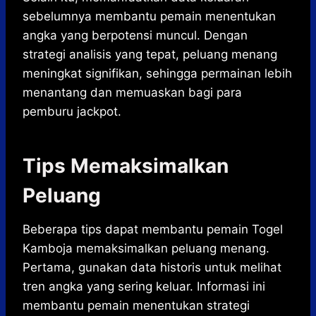
sebelumnya membantu pemain menentukan
angka yang berpotensi muncul. Dengan
strategi analisis yang tepat, peluang menang
meningkat signifikan, sehingga permainan lebih
menantang dan memuaskan bagi para
pemburu jackpot.
Tips Memaksimalkan
Peluang
Beberapa tips dapat membantu pemain Togel
Kamboja memaksimalkan peluang menang.
Pertama, gunakan data historis untuk melihat
tren angka yang sering keluar. Informasi ini
membantu pemain menentukan strategi