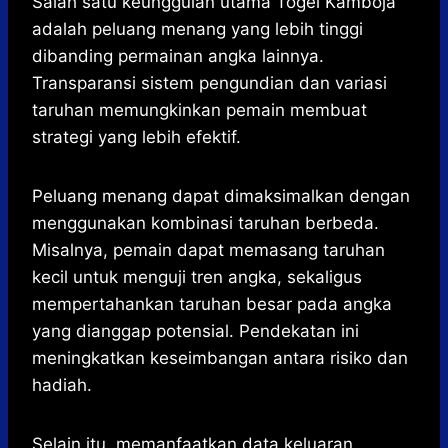
Salah satu keunggulan utama Togel Kamboja
adalah peluang menang yang lebih tinggi
dibanding permainan angka lainnya.
Transparansi sistem pengundian dan variasi
taruhan memungkinkan pemain membuat
strategi yang lebih efektif.
Peluang menang dapat dimaksimalkan dengan
menggunakan kombinasi taruhan berbeda.
Misalnya, pemain dapat memasang taruhan
kecil untuk menguji tren angka, sekaligus
mempertahankan taruhan besar pada angka
yang dianggap potensial. Pendekatan ini
meningkatkan keseimbangan antara risiko dan
hadiah.
Selain itu, memanfaatkan data keluaran