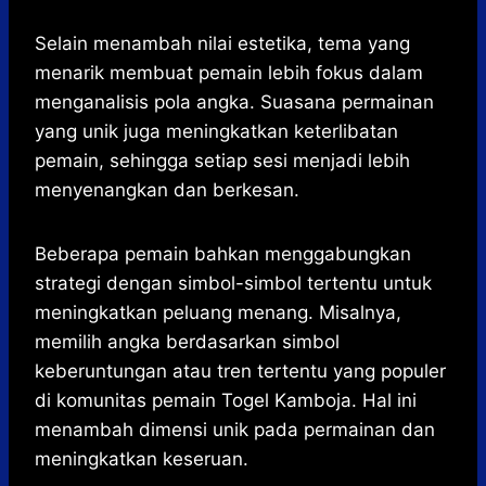
Selain menambah nilai estetika, tema yang
menarik membuat pemain lebih fokus dalam
menganalisis pola angka. Suasana permainan
yang unik juga meningkatkan keterlibatan
pemain, sehingga setiap sesi menjadi lebih
menyenangkan dan berkesan.
Beberapa pemain bahkan menggabungkan
strategi dengan simbol-simbol tertentu untuk
meningkatkan peluang menang. Misalnya,
memilih angka berdasarkan simbol
keberuntungan atau tren tertentu yang populer
di komunitas pemain Togel Kamboja. Hal ini
menambah dimensi unik pada permainan dan
meningkatkan keseruan.