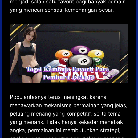
menjadi salah satu favorit bagi banyak pemain
s
b
e
g
e
yang mencari sensasi kemenangan besar.
A
o
n
r
p
o
g
a
p
k
e
m
r
Popularitasnya terus meningkat karena
menawarkan mekanisme permainan yang jelas,
peluang menang yang kompetitif, serta tema
yang menarik. Tidak hanya sekadar menebak
angka, permainan ini membutuhkan strategi,