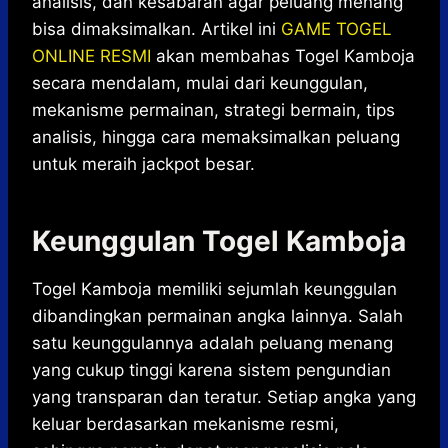
analisis, dan kesabaran agar peluang menang
bisa dimaksimalkan. Artikel ini
GAME TOGEL
ONLINE RESMI
akan membahas Togel Kamboja
secara mendalam, mulai dari keunggulan,
mekanisme permainan, strategi bermain, tips
analisis, hingga cara memaksimalkan peluang
untuk meraih jackpot besar.
Keunggulan Togel Kamboja
Togel Kamboja memiliki sejumlah keunggulan
dibandingkan permainan angka lainnya. Salah
satu keunggulannya adalah peluang menang
yang cukup tinggi karena sistem pengundian
yang transparan dan teratur. Setiap angka yang
keluar berdasarkan mekanisme resmi,