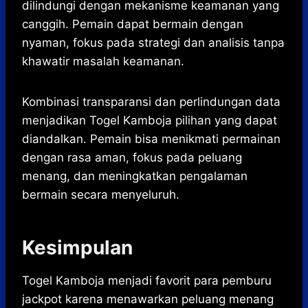
dilindungi dengan mekanisme keamanan yang
canggih. Pemain dapat bermain dengan
nyaman, fokus pada strategi dan analisis tanpa
khawatir masalah keamanan.
Kombinasi transparansi dan perlindungan data
menjadikan Togel Kamboja pilihan yang dapat
diandalkan. Pemain bisa menikmati permainan
dengan rasa aman, fokus pada peluang
menang, dan meningkatkan pengalaman
bermain secara menyeluruh.
Kesimpulan
Togel Kamboja menjadi favorit para pemburu
jackpot karena menawarkan peluang menang