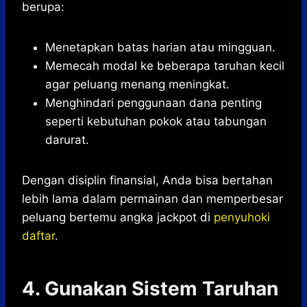
berupa:
Menetapkan batas harian atau mingguan.
Memecah modal ke beberapa taruhan kecil
agar peluang menang meningkat.
Menghindari penggunaan dana penting
seperti kebutuhan pokok atau tabungan
darurat.
Dengan disiplin finansial, Anda bisa bertahan
lebih lama dalam permainan dan memperbesar
peluang bertemu angka jackpot di
penyuhoki
daftar
.
4. Gunakan Sistem Taruhan