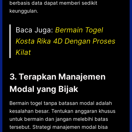
berbasis data dapat memberi sedikit
keunggulan.
Baca Juga:
Bermain Togel
Kosta Rika 4D Dengan Proses
Kilat
3. Terapkan Manajemen
Modal yang Bijak
Bermain togel tanpa batasan modal adalah
kesalahan besar. Tentukan anggaran khusus
untuk bermain dan jangan melebihi batas
tersebut. Strategi manajemen modal bisa