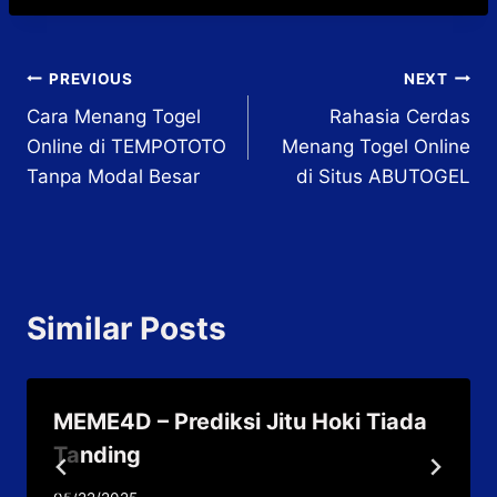
Post
PREVIOUS
NEXT
Cara Menang Togel
Rahasia Cerdas
navigation
Online di TEMPOTOTO
Menang Togel Online
Tanpa Modal Besar
di Situs ABUTOGEL
Similar Posts
MEME4D – Prediksi Jitu Hoki Tiada
Tanding