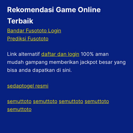
Rekomendasi Game Online
Terbaik
Bandar Fusototo Login
Prediksi Fusototo
Link alternatif
daftar dan login
100% aman
mudah gampang memberikan jackpot besar yang
bisa anda dapatkan di sini.
sedaptogel resmi
semuttoto
semuttoto
semuttoto
semuttoto
semuttoto