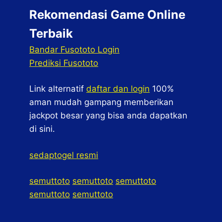
Rekomendasi Game Online
Terbaik
Bandar Fusototo Login
Prediksi Fusototo
Link alternatif
daftar dan login
100%
aman mudah gampang memberikan
jackpot besar yang bisa anda dapatkan
di sini.
sedaptogel resmi
semuttoto
semuttoto
semuttoto
semuttoto
semuttoto