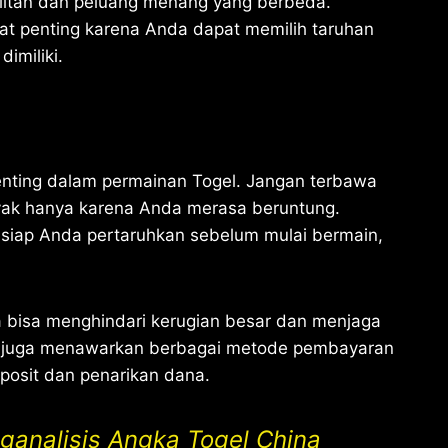
ulitan dan peluang menang yang berbeda.
gat penting karena Anda dapat memilih taruhan
imiliki.
nting dalam permainan Togel. Jangan terbawa
nyak hanya karena Anda merasa beruntung.
siap Anda pertaruhkan sebelum mulai bermain,
 bisa menghindari kerugian besar dan menjaga
 juga menawarkan berbagai metode pembayaran
osit dan penarikan dana.
analisis Angka Togel China