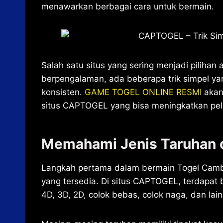
t
e
s
e
p
e
menawarkan berbagai cara untuk bermain.
s
b
e
g
e
A
o
n
r
p
o
g
a
p
k
e
m
r
Salah satu situs yang sering menjadi pilih
berpengalaman, ada beberapa trik simpel y
konsisten.
GAME TOGEL ONLINE RESMI
akan
situs CAPTOGEL yang bisa meningkatkan pe
Memahami Jenis Taruhan 
Langkah pertama dalam bermain Togel Camb
yang tersedia. Di situs CAPTOGEL, terdapat b
4D, 3D, 2D, colok bebas, colok naga, dan lai