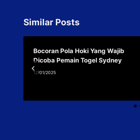
Similar Posts
Bocoran Pola Hoki Yang Wajib
Dicoba Pemain Togel Sydney
12/01/2025