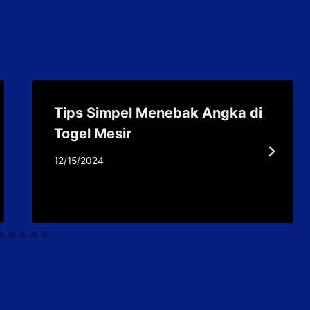
Tips Simpel Menebak Angka di
Togel Mesir
12/15/2024