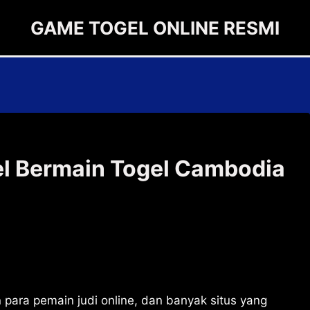
GAME TOGEL ONLINE RESMI
l Bermain Togel Cambodia
para pemain judi online, dan banyak situs yang