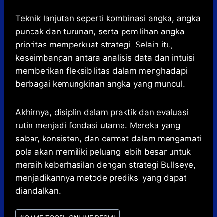
Teknik lanjutan seperti kombinasi angka, angka
puncak dan turunan, serta pemilihan angka
prioritas memperkuat strategi. Selain itu,
keseimbangan antara analisis data dan intuisi
memberikan fleksibilitas dalam menghadapi
berbagai kemungkinan angka yang muncul.
Akhirnya, disiplin dalam praktik dan evaluasi
rutin menjadi fondasi utama. Mereka yang
sabar, konsisten, dan cermat dalam mengamati
pola akan memiliki peluang lebih besar untuk
meraih keberhasilan dengan strategi Bullseye,
menjadikannya metode prediksi yang dapat
diandalkan.
Post