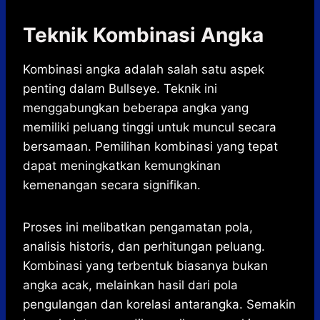
Teknik Kombinasi Angka
Kombinasi angka adalah salah satu aspek
penting dalam Bullseye. Teknik ini
menggabungkan beberapa angka yang
memiliki peluang tinggi untuk muncul secara
bersamaan. Pemilihan kombinasi yang tepat
dapat meningkatkan kemungkinan
kemenangan secara signifikan.
Proses ini melibatkan pengamatan pola,
analisis historis, dan perhitungan peluang.
Kombinasi yang terbentuk biasanya bukan
angka acak, melainkan hasil dari pola
pengulangan dan korelasi antarangka. Semakin