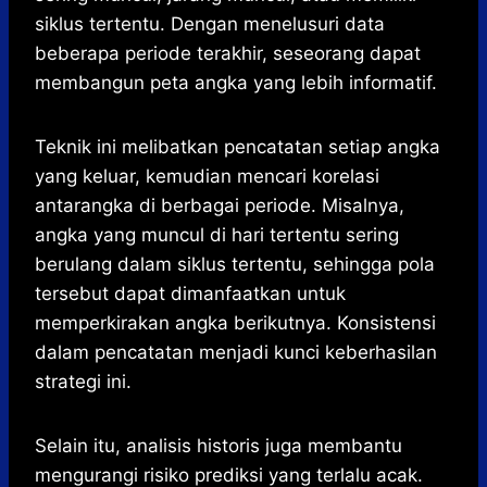
siklus tertentu. Dengan menelusuri data
beberapa periode terakhir, seseorang dapat
membangun peta angka yang lebih informatif.
Teknik ini melibatkan pencatatan setiap angka
yang keluar, kemudian mencari korelasi
antarangka di berbagai periode. Misalnya,
angka yang muncul di hari tertentu sering
berulang dalam siklus tertentu, sehingga pola
tersebut dapat dimanfaatkan untuk
memperkirakan angka berikutnya. Konsistensi
dalam pencatatan menjadi kunci keberhasilan
strategi ini.
Selain itu, analisis historis juga membantu
mengurangi risiko prediksi yang terlalu acak.