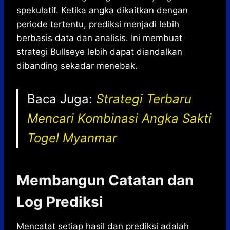
spekulatif. Ketika angka dikaitkan dengan
periode tertentu, prediksi menjadi lebih
berbasis data dan analisis. Ini membuat
strategi Bullseye lebih dapat diandalkan
dibanding sekadar menebak.
Baca Juga:
Strategi Terbaru
Mencari Kombinasi Angka Sakti
Togel Myanmar
Membangun Catatan dan
Log Prediksi
Mencatat setiap hasil dan prediksi adalah