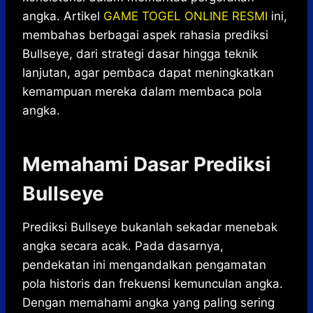
angka. Artikel
GAME TOGEL ONLINE RESMI
ini,
membahas berbagai aspek rahasia prediksi
Bullseye, dari strategi dasar hingga teknik
lanjutan, agar pembaca dapat meningkatkan
kemampuan mereka dalam membaca pola
angka.
Memahami Dasar Prediksi
Bullseye
Prediksi Bullseye bukanlah sekadar menebak
angka secara acak. Pada dasarnya,
pendekatan ini mengandalkan pengamatan
pola historis dan frekuensi kemunculan angka.
Dengan memahami angka yang paling sering