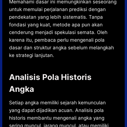
Memahami dasar ini memungkinkan seseorang
untuk memulai perjalanan prediksi dengan
pendekatan yang lebih sistematis. Tanpa
fondasi yang kuat, metode apa pun akan
cenderung menjadi spekulasi semata. Oleh
karena itu, pembaca perlu mengenali pola
dasar dan struktur angka sebelum melangkah
ke strategi lanjutan.
Analisis Pola Historis
Angka
Setiap angka memiliki sejarah kemunculan
yang dapat dijadikan acuan. Analisis pola
historis membantu mengenali angka yang
sering muncul, jarang muncul, atau memiliki