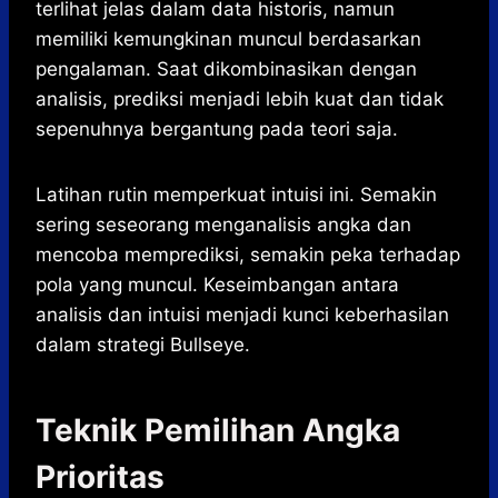
terlihat jelas dalam data historis, namun
memiliki kemungkinan muncul berdasarkan
pengalaman. Saat dikombinasikan dengan
analisis, prediksi menjadi lebih kuat dan tidak
sepenuhnya bergantung pada teori saja.
Latihan rutin memperkuat intuisi ini. Semakin
sering seseorang menganalisis angka dan
mencoba memprediksi, semakin peka terhadap
pola yang muncul. Keseimbangan antara
analisis dan intuisi menjadi kunci keberhasilan
dalam strategi Bullseye.
Teknik Pemilihan Angka
Prioritas