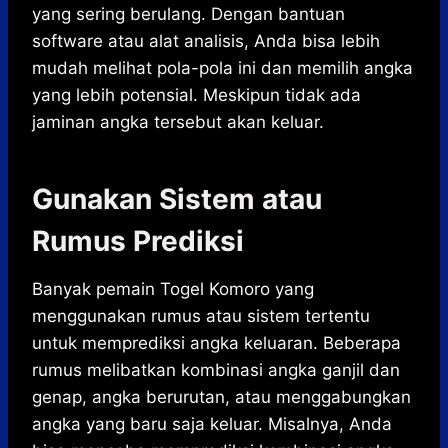
yang sering berulang. Dengan bantuan
software atau alat analisis, Anda bisa lebih
mudah melihat pola-pola ini dan memilih angka
yang lebih potensial. Meskipun tidak ada
jaminan angka tersebut akan keluar.
Gunakan Sistem atau
Rumus Prediksi
Banyak pemain Togel Komoro yang
menggunakan rumus atau sistem tertentu
untuk memprediksi angka keluaran. Beberapa
rumus melibatkan kombinasi angka ganjil dan
genap, angka berurutan, atau menggabungkan
angka yang baru saja keluar. Misalnya, Anda