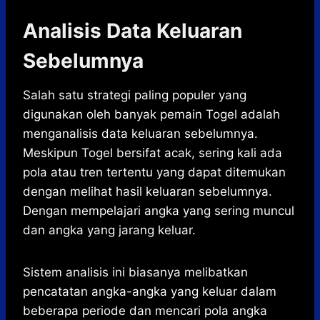
Analisis Data Keluaran
Sebelumnya
Salah satu strategi paling populer yang
digunakan oleh banyak pemain Togel adalah
menganalisis data keluaran sebelumnya.
Meskipun Togel bersifat acak, sering kali ada
pola atau tren tertentu yang dapat ditemukan
dengan melihat hasil keluaran sebelumnya.
Dengan mempelajari angka yang sering muncul
dan angka yang jarang keluar.
Sistem analisis ini biasanya melibatkan
pencatatan angka-angka yang keluar dalam
beberapa periode dan mencari pola angka