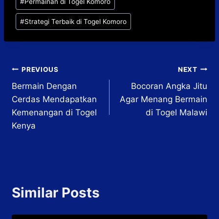
#
Permainan di Togel Komoro
#
Strategi Terbaik di Togel Komoro
Post
PREVIOUS
NEXT
Bermain Dengan
Bocoran Angka Jitu
navigation
Cerdas Mendapatkan
Agar Menang Bermain
Kemenangan di Togel
di Togel Malawi
Kenya
Similar Posts