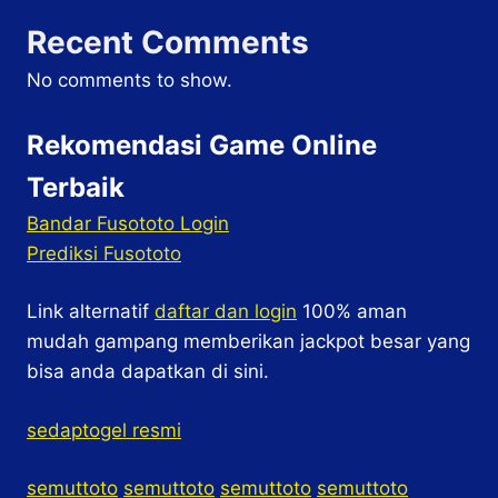
Recent Comments
No comments to show.
Rekomendasi Game Online
Terbaik
Bandar Fusototo Login
Prediksi Fusototo
Link alternatif
daftar dan login
100% aman
mudah gampang memberikan jackpot besar yang
bisa anda dapatkan di sini.
sedaptogel resmi
semuttoto
semuttoto
semuttoto
semuttoto