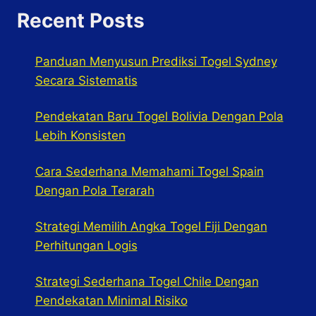
Recent Posts
Panduan Menyusun Prediksi Togel Sydney
Secara Sistematis
Pendekatan Baru Togel Bolivia Dengan Pola
Lebih Konsisten
Cara Sederhana Memahami Togel Spain
Dengan Pola Terarah
Strategi Memilih Angka Togel Fiji Dengan
Perhitungan Logis
Strategi Sederhana Togel Chile Dengan
Pendekatan Minimal Risiko