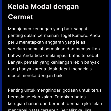
Kelola Modal dengan
Cermat
Manajemen keuangan yang baik sangat
penting dalam permainan Togel Komoro. Anda
perlu menetapkan anggaran yang jelas
sebelum memulai permainan dan memastikan
bahwa Anda tidak melampaui batas tersebut.
Banyak pemain yang kehilangan lebih banyak
uang hanya karena tidak dapat mengelola
modal mereka dengan baik.
Penting untuk menghindari godaan untuk terus
bermain setelah kalah. Tetapkan batas
kerugian harian dan berhenti bermain jika telah
mencapai batas tersebut. Sebaliknya, jika