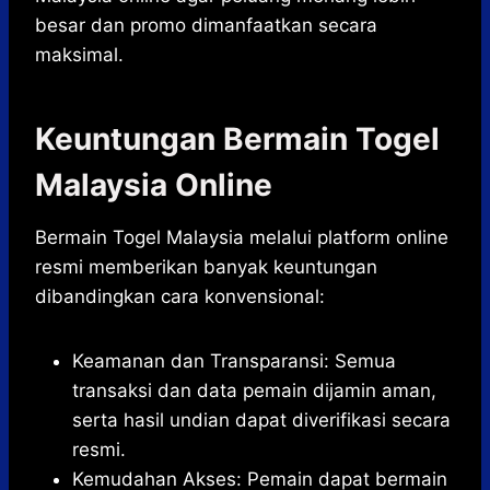
besar dan promo dimanfaatkan secara
maksimal.
Keuntungan Bermain Togel
Malaysia Online
Bermain Togel Malaysia melalui platform online
resmi memberikan banyak keuntungan
dibandingkan cara konvensional:
Keamanan dan Transparansi: Semua
transaksi dan data pemain dijamin aman,
serta hasil undian dapat diverifikasi secara
resmi.
Kemudahan Akses: Pemain dapat bermain