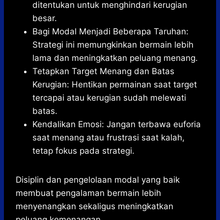
ditentukan untuk menghindari kerugian
besar.
Bagi Modal Menjadi Beberapa Taruhan:
Strategi ini memungkinkan bermain lebih
lama dan meningkatkan peluang menang.
Tetapkan Target Menang dan Batas
Kerugian: Hentikan permainan saat target
tercapai atau kerugian sudah melewati
batas.
Kendalikan Emosi: Jangan terbawa euforia
saat menang atau frustrasi saat kalah,
tetap fokus pada strategi.
Disiplin dan pengelolaan modal yang baik
membuat pengalaman bermain lebih
menyenangkan sekaligus meningkatkan
peluang kemenangan.