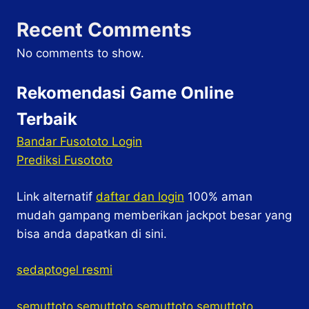
Recent Comments
No comments to show.
Rekomendasi Game Online
Terbaik
Bandar Fusototo Login
Prediksi Fusototo
Link alternatif
daftar dan login
100% aman
mudah gampang memberikan jackpot besar yang
bisa anda dapatkan di sini.
sedaptogel resmi
semuttoto
semuttoto
semuttoto
semuttoto