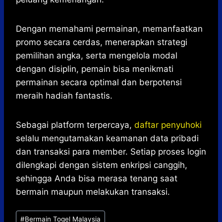
Dengan memahami permainan, memanfaatkan
promo secara cerdas, menerapkan strategi
pemilihan angka, serta mengelola modal
dengan disiplin, pemain bisa menikmati
permainan secara optimal dan berpotensi
meraih hadiah fantastis.
Sebagai platform terpercaya,
daftar penyuhoki
selalu mengutamakan keamanan data pribadi
dan transaksi para member. Setiap proses login
dilengkapi dengan sistem enkripsi canggih,
sehingga Anda bisa merasa tenang saat
bermain maupun melakukan transaksi.
Post
#
Bermain Togel Malaysia