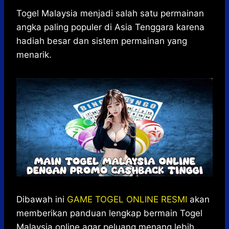
h
a
e
e
k
i
a
c
s
l
y
n
Togel Malaysia menjadi salah satu permainan
t
e
s
e
p
e
angka paling populer di Asia Tenggara karena
s
b
e
g
e
hadiah besar dan sistem permainan yang
A
o
n
r
menarik.
p
o
g
a
p
k
e
m
r
Dibawah ini
GAME TOGEL ONLINE RESMI
akan
memberikan panduan lengkap bermain Togel
Malaysia online agar peluang menang lebih