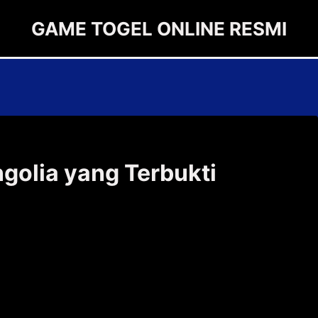
GAME TOGEL ONLINE RESMI
golia yang Terbukti