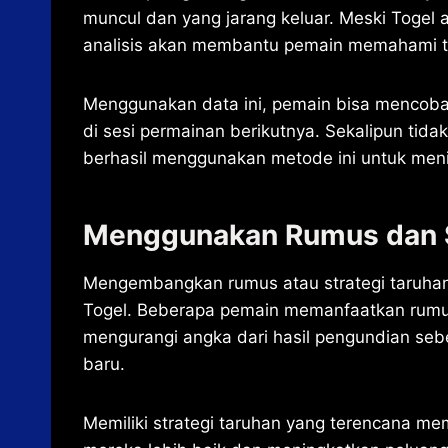
muncul dan yang jarang keluar. Meski Togel 
analisis akan membantu pemain memahami t
Menggunakan data ini, pemain bisa mencob
di sesi permainan berikutnya. Sekalipun tid
berhasil menggunakan metode ini untuk me
Menggunakan Rumus dan S
Mengembangkan rumus atau strategi taruhan
Togel. Beberapa pemain memanfaatkan rum
mengurangi angka dari hasil pengundian s
baru.
Memiliki strategi taruhan yang terencana m