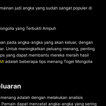
rmainan judi angka yang sudah sangat populer di
han pada angka-angka yang akan keluar, dengan
r. Untuk meningkatkan peluang menang, penting
tips yang dapat membantu mereka meraih hasil
MI
adalah beberapa tips menang Togel Mongolia
eluaran
g menang adalah dengan melakukan analisis
 Pemain dapat mencatat angka-angka yang sering