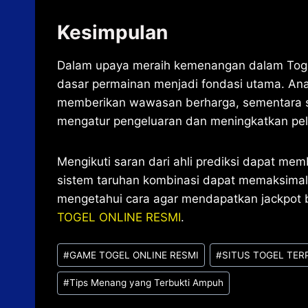
Kesimpulan
Dalam upaya meraih kemenangan dalam To
dasar permainan menjadi fondasi utama. Ana
memberikan wawasan berharga, sementara s
mengatur pengeluaran dan meningkatkan pe
Mengikuti saran dari ahli prediksi dapat m
sistem taruhan kombinasi dapat memaksimal
mengetahui cara agar mendapatkan jackpot b
TOGEL ONLINE RESMI
.
Post
#
GAME TOGEL ONLINE RESMI
#
SITUS TOGEL TE
Tags:
#
Tips Menang yang Terbukti Ampuh