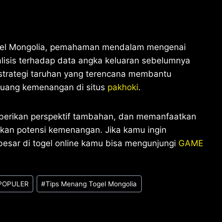
gel Mongolia, pemahaman mendalam mengenai
lisis terhadap data angka keluaran sebelumnya
trategi taruhan yang terencana membantu
luang kemenangan di situs
pakhoki
.
emberikan perspektif tambahan, dan memanfaatkan
kan potensi kemenangan. Jika kamu ingin
esar di togel online kamu bisa mengunjungi
GAME
RPOPULER
#
Tips Menang Togel Mongolia