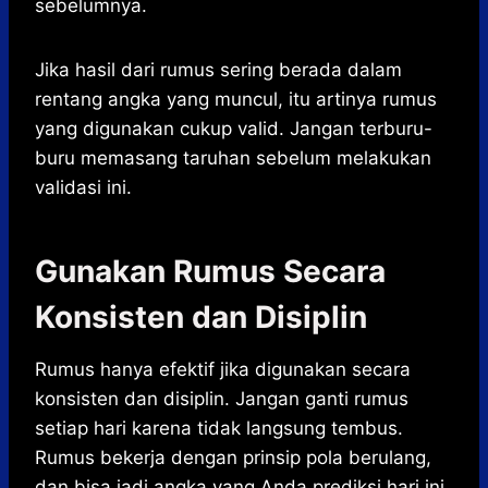
sebelumnya.
Jika hasil dari rumus sering berada dalam
rentang angka yang muncul, itu artinya rumus
yang digunakan cukup valid. Jangan terburu-
buru memasang taruhan sebelum melakukan
validasi ini.
Gunakan Rumus Secara
Konsisten dan Disiplin
Rumus hanya efektif jika digunakan secara
konsisten dan disiplin. Jangan ganti rumus
setiap hari karena tidak langsung tembus.
Rumus bekerja dengan prinsip pola berulang,
dan bisa jadi angka yang Anda prediksi hari ini