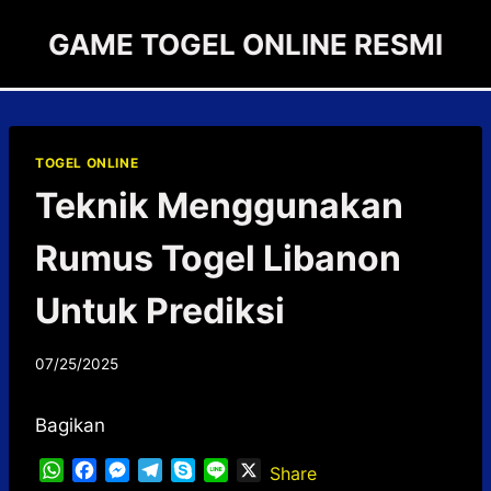
Skip
GAME TOGEL ONLINE RESMI
to
content
TOGEL ONLINE
Teknik Menggunakan
Rumus Togel Libanon
Untuk Prediksi
By
07/25/2025
admin78450
Bagikan
W
F
M
T
S
L
X
Share