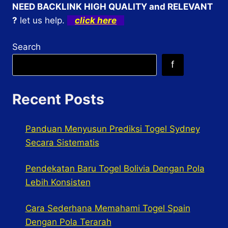
NEED BACKLINK HIGH QUALITY and RELEVANT
?
let us help.
click here
Search
f
Recent Posts
Panduan Menyusun Prediksi Togel Sydney
Secara Sistematis
Pendekatan Baru Togel Bolivia Dengan Pola
Lebih Konsisten
Cara Sederhana Memahami Togel Spain
Dengan Pola Terarah