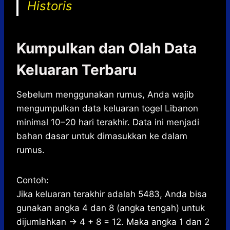
Historis
Kumpulkan dan Olah Data
Keluaran Terbaru
Sebelum menggunakan rumus, Anda wajib
mengumpulkan data keluaran togel Libanon
minimal 10–20 hari terakhir. Data ini menjadi
bahan dasar untuk dimasukkan ke dalam
rumus.
Contoh:
Jika keluaran terakhir adalah 5483, Anda bisa
gunakan angka 4 dan 8 (angka tengah) untuk
dijumlahkan → 4 + 8 = 12. Maka angka 1 dan 2