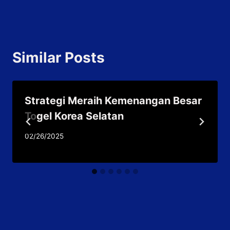
Similar Posts
Strategi Meraih Kemenangan Besar
Togel Korea Selatan
02/26/2025