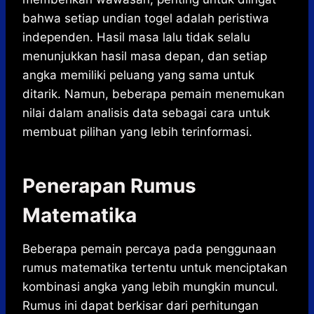
bahwa setiap undian togel adalah peristiwa
independen. Hasil masa lalu tidak selalu
menunjukkan hasil masa depan, dan setiap
angka memiliki peluang yang sama untuk
ditarik. Namun, beberapa pemain menemukan
nilai dalam analisis data sebagai cara untuk
membuat pilihan yang lebih terinformasi.
Penerapan Rumus
Matematika
Beberapa pemain percaya pada penggunaan
rumus matematika tertentu untuk menciptakan
kombinasi angka yang lebih mungkin muncul.
Rumus ini dapat berkisar dari perhitungan