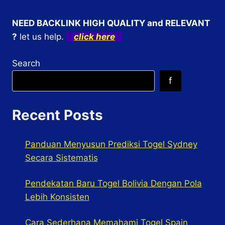
NEED BACKLINK HIGH QUALITY and RELEVANT
?
let us help.
click here
Search
f
Recent Posts
Panduan Menyusun Prediksi Togel Sydney
Secara Sistematis
Pendekatan Baru Togel Bolivia Dengan Pola
Lebih Konsisten
Cara Sederhana Memahami Togel Spain