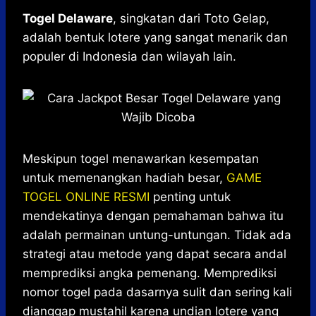
h
a
e
e
k
i
a
c
s
l
y
n
Togel Delaware
, singkatan dari Toto Gelap,
t
e
s
e
p
e
adalah bentuk lotere yang sangat menarik dan
s
b
e
g
e
populer di Indonesia dan wilayah lain.
A
o
n
r
p
o
g
a
p
k
e
m
r
Meskipun togel menawarkan kesempatan
untuk memenangkan hadiah besar,
GAME
TOGEL ONLINE RESMI
penting untuk
mendekatinya dengan pemahaman bahwa itu
adalah permainan untung-untungan. Tidak ada
strategi atau metode yang dapat secara andal
memprediksi angka pemenang. Memprediksi
nomor togel pada dasarnya sulit dan sering kali
dianggap mustahil karena undian lotere yang