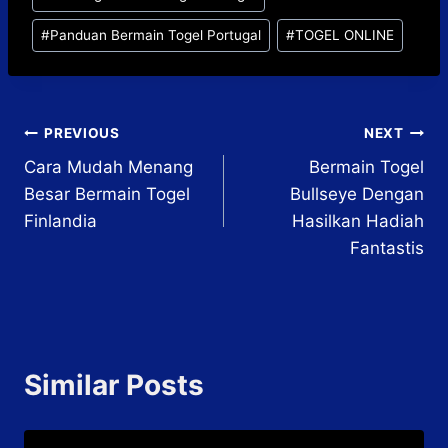
#
Panduan Bermain Togel Portugal
#
TOGEL ONLINE
Post
PREVIOUS
NEXT
Cara Mudah Menang
Bermain Togel
navigation
Besar Bermain Togel
Bullseye Dengan
Finlandia
Hasilkan Hadiah
Fantastis
Similar Posts