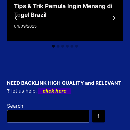
Tips & Trik Pemula Ingin Menang di
Togel Brazil
04/09/2025
NEED BACKLINK HIGH QUALITY and RELEVANT
?
let us help.
click here
Search
f