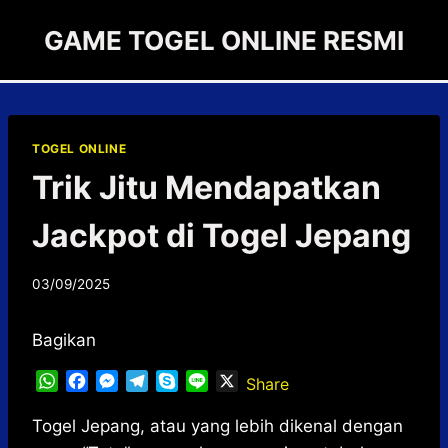
Skip
GAME TOGEL ONLINE RESMI
to
content
TOGEL ONLINE
Trik Jitu Mendapatkan
Jackpot di Togel Jepang
By
03/09/2025
admin78450
Bagikan
W
F
M
T
S
L
X
Share
h
a
e
e
k
i
a
c
s
l
y
n
Togel Jepang, atau yang lebih dikenal dengan
t
e
s
e
p
e