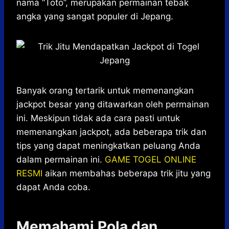
nama “Toto”, merupakan permainan tebak
s
b
e
g
e
angka yang sangat populer di Jepang.
A
o
n
r
p
o
g
a
p
k
e
m
r
Banyak orang tertarik untuk memenangkan
jackpot besar yang ditawarkan oleh permainan
ini. Meskipun tidak ada cara pasti untuk
memenangkan jackpot, ada beberapa trik dan
tips yang dapat meningkatkan peluang Anda
dalam permainan ini.
GAME TOGEL ONLINE
RESMI
aikan membahas beberapa trik jitu yang
dapat Anda coba.
Memahami Pola dan