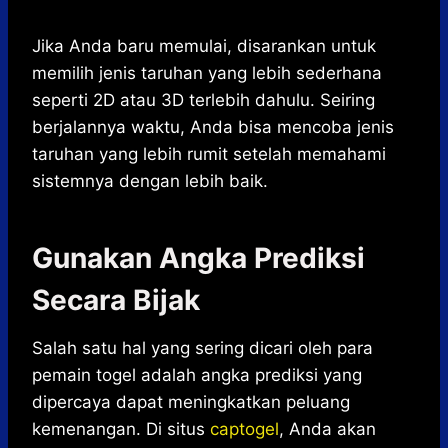
Jika Anda baru memulai, disarankan untuk
memilih jenis taruhan yang lebih sederhana
seperti 2D atau 3D terlebih dahulu. Seiring
berjalannya waktu, Anda bisa mencoba jenis
taruhan yang lebih rumit setelah memahami
sistemnya dengan lebih baik.
Gunakan Angka Prediksi
Secara Bijak
Salah satu hal yang sering dicari oleh para
pemain togel adalah angka prediksi yang
dipercaya dapat meningkatkan peluang
kemenangan. Di situs
captogel
, Anda akan