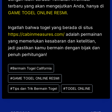
terbaru yang akan mengejutkan Anda, hanya di
GAME TOGEL ONLINE RESMI
.
Ingatlah bahwa togel yang berada di situs
https://cabinmeasures.com/
adalah permainan
yang memerlukan kesabaran dan ketelitian,
jadi pastikan kamu bermain dengan bijak dan
penuh perhitungan!
Post
#
Bermain Togel California
Tags:
#
GAME TOGEL ONLINE RESMI
#
Tips dan Trik Bermain Togel
#
TOGEL ONLINE