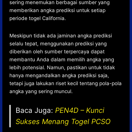
sering menemukan berbagai sumber yang
memberikan angka prediksi untuk setiap
periode togel California.
Meskipun tidak ada jaminan angka prediksi
selalu tepat, menggunakan prediksi yang
diberikan oleh sumber terpercaya dapat
membantu Anda dalam memilih angka yang
lebih potensial. Namun, pastikan untuk tidak
hanya mengandalkan angka prediksi saja,
tetapi juga lakukan riset kecil tentang pola-pola
angka yang sering muncul.
Baca Juga:
PEN4D – Kunci
Sukses Menang Togel PCSO