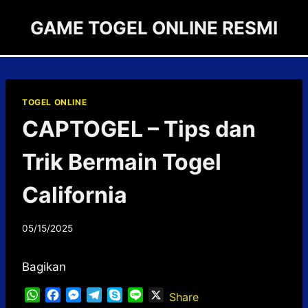
Skip
GAME TOGEL ONLINE RESMI
to
content
TOGEL ONLINE
CAPTOGEL – Tips dan
Trik Bermain Togel
California
By
05/15/2025
admin78450
Bagikan
W
F
M
T
S
L
X
Share