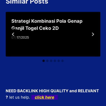
Similar Posts
Strategi Kombinasi Pola Genap
Ganjil Togel Ceko 2D
07/17/2025
NEED BACKLINK HIGH QUALITY and RELEVANT
?
let us help.
click here