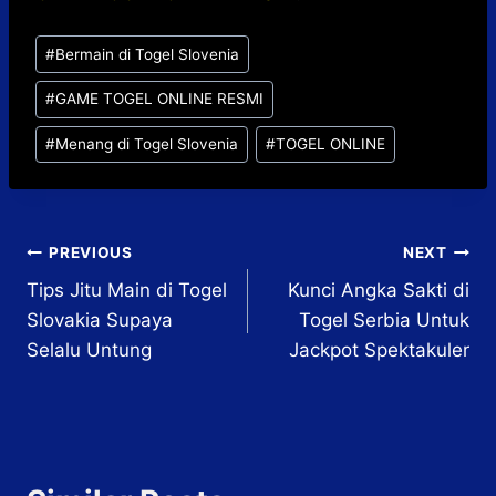
Post
#
Bermain di Togel Slovenia
Tags:
#
GAME TOGEL ONLINE RESMI
#
Menang di Togel Slovenia
#
TOGEL ONLINE
Post
PREVIOUS
NEXT
Tips Jitu Main di Togel
Kunci Angka Sakti di
navigation
Slovakia Supaya
Togel Serbia Untuk
Selalu Untung
Jackpot Spektakuler