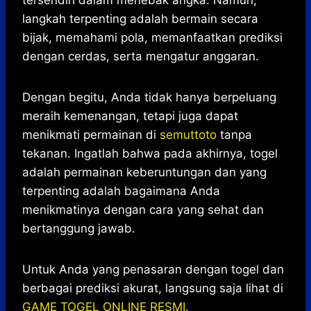
tersendiri dalam menebak angka. Namun,
langkah terpenting adalah bermain secara
bijak, memahami pola, memanfaatkan prediksi
dengan cerdas, serta mengatur anggaran.
Dengan begitu, Anda tidak hanya berpeluang
meraih kemenangan, tetapi juga dapat
menikmati permainan di
semuttoto
tanpa
tekanan. Ingatlah bahwa pada akhirnya, togel
adalah permainan keberuntungan dan yang
terpenting adalah bagaimana Anda
menikmatinya dengan cara yang sehat dan
bertanggung jawab.
Untuk Anda yang penasaran dengan togel dan
berbagai prediksi akurat, langsung saja lihat di
GAME TOGEL ONLINE RESMI
.