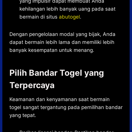
yang impulsif dapat membuat Anda
kehilangan lebih banyak uang pada saat
bermain di situs
abutogel
.
Dengan pengelolaan modal yang bijak, Anda
dapat bermain lebih lama dan memiliki lebih
banyak kesempatan untuk menang.
Pilih Bandar Togel yang
Terpercaya
Keamanan dan kenyamanan saat bermain
togel sangat tergantung pada pemilihan bandar
yang tepat.