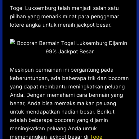
h
a
e
e
k
i
a
c
s
l
y
n
Togel Luksemburg telah menjadi salah satu
t
e
s
e
p
e
pilihan yang menarik minat para penggemar
s
b
e
g
e
lotere angka untuk meraih jackpot besar.
A
o
n
r
p
o
g
a
p
k
e
m
r
Meskipun permainan ini bergantung pada
keberuntungan, ada beberapa trik dan bocoran
yang dapat membantu meningkatkan peluang
Anda. Dengan memahami cara bermain yang
benar, Anda bisa memaksimalkan peluang
untuk mendapatkan hadiah besar. Berikut
adalah beberapa bocoran yang dijamin
meningkatkan peluang Anda untuk
memenangkan jackpot besar di
Togel