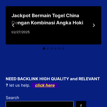
Jackpot Bermain Togel China
Dengan Kombinasi Angka Hoki
02/27/2025
NEED BACKLINK HIGH QUALITY and RELEVANT
?
let us help.
click here
Search
f