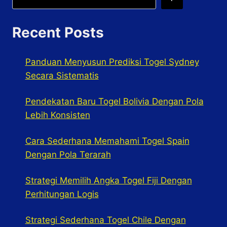
Recent Posts
Panduan Menyusun Prediksi Togel Sydney
Secara Sistematis
Pendekatan Baru Togel Bolivia Dengan Pola
Lebih Konsisten
Cara Sederhana Memahami Togel Spain
Dengan Pola Terarah
Strategi Memilih Angka Togel Fiji Dengan
Perhitungan Logis
Strategi Sederhana Togel Chile Dengan