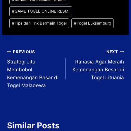
Tags:
#
GAME TOGEL ONLINE RESMI
#
Tips dan Trik Bermain Togel
#
Togel Luksemburg
Post
PREVIOUS
NEXT
Strategi Jitu
Rahasia Agar Meraih
navigation
Membobol
Kemenangan Besar di
Kemenangan Besar di
Togel Lituania
Togel Maladewa
Similar Posts