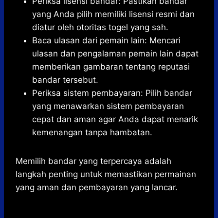
Periksa lisensi bandar: Pastikan bandar
yang Anda pilih memiliki lisensi resmi dan
diatur oleh otoritas togel yang sah.
Baca ulasan dari pemain lain: Mencari
ulasan dan pengalaman pemain lain dapat
memberikan gambaran tentang reputasi
bandar tersebut.
Periksa sistem pembayaran: Pilih bandar
yang menawarkan sistem pembayaran
cepat dan aman agar Anda dapat menarik
kemenangan tanpa hambatan.
Memilih bandar yang terpercaya adalah
langkah penting untuk memastikan permainan
yang aman dan pembayaran yang lancar.