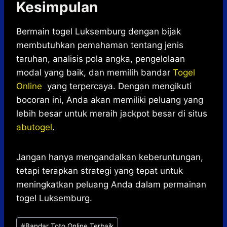
Kesimpulan
Bermain togel Luksemburg dengan bijak
membutuhkan pemahaman tentang jenis
taruhan, analisis pola angka, pengelolaan
modal yang baik, dan memilih bandar
Togel
Online
yang terpercaya. Dengan mengikuti
bocoran ini, Anda akan memiliki peluang yang
lebih besar untuk meraih jackpot besar di situs
abutogel
.
Jangan hanya mengandalkan keberuntungan,
tetapi terapkan strategi yang tepat untuk
meningkatkan peluang Anda dalam permainan
togel Luksemburg.
Post
#
Bandar Toto Online Terbaik