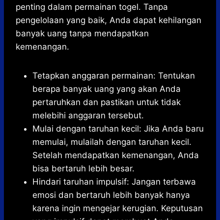
penting dalam permainan togel. Tanpa
pengelolaan yang baik, Anda dapat kehilangan
banyak uang tanpa mendapatkan
kemenangan.
Tetapkan anggaran permainan: Tentukan
berapa banyak uang yang akan Anda
pertaruhkan dan pastikan untuk tidak
melebihi anggaran tersebut.
Mulai dengan taruhan kecil: Jika Anda baru
memulai, mulailah dengan taruhan kecil.
Setelah mendapatkan kemenangan, Anda
bisa bertaruh lebih besar.
Hindari taruhan impulsif: Jangan terbawa
emosi dan bertaruh lebih banyak hanya
karena ingin mengejar kerugian. Keputusan