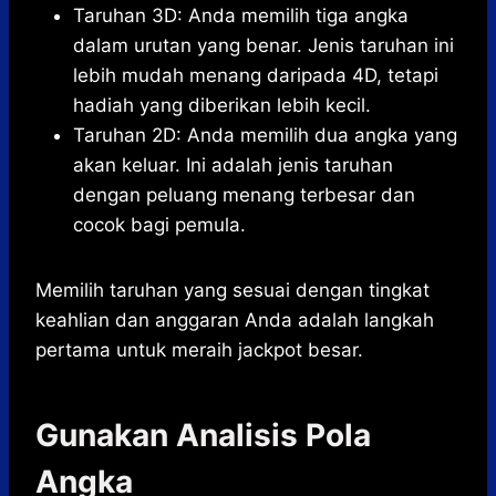
Taruhan 3D: Anda memilih tiga angka
dalam urutan yang benar. Jenis taruhan ini
lebih mudah menang daripada 4D, tetapi
hadiah yang diberikan lebih kecil.
Taruhan 2D: Anda memilih dua angka yang
akan keluar. Ini adalah jenis taruhan
dengan peluang menang terbesar dan
cocok bagi pemula.
Memilih taruhan yang sesuai dengan tingkat
keahlian dan anggaran Anda adalah langkah
pertama untuk meraih jackpot besar.
Gunakan Analisis Pola
Angka