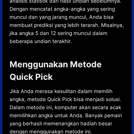
analisis statistik dari hasil undian sebelumnya.
Dengan mencatat angka-angka yang sering
muncul dan yang jarang muncul, Anda bisa
membuat prediksi yang lebih terarah. Misalnya,
jika angka 5 dan 12 sering muncul dalam
beberapa undian terakhir.
Menggunakan Metode
Quick Pick
Jika Anda merasa kesulitan dalam memilih
angka, metode Quick Pick bisa menjadi solusi.
Dalam metode ini, komputer akan secara acak
memilihkan angka untuk Anda. Banyak pemain
yang berhasil memenangkan hadiah besar
dengan menggunakan metode ini.