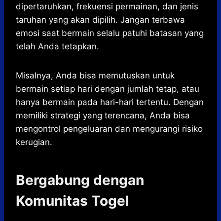
dipertaruhkan, frekuensi permainan, dan jenis
taruhan yang akan dipilih. Jangan terbawa
emosi saat bermain selalu patuhi batasan yang
telah Anda tetapkan.
Misalnya, Anda bisa memutuskan untuk
bermain setiap hari dengan jumlah tetap, atau
hanya bermain pada hari-hari tertentu. Dengan
memiliki strategi yang terencana, Anda bisa
mengontrol pengeluaran dan mengurangi risiko
kerugian.
Bergabung dengan
Komunitas Togel