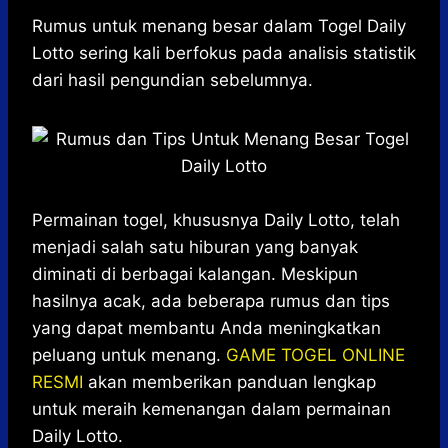
h
a
e
e
k
i
a
c
s
l
y
n
Rumus untuk menang besar dalam Togel Daily
t
e
s
e
p
e
Lotto sering kali berfokus pada analisis statistik
s
b
e
g
e
dari hasil pengundian sebelumnya.
A
o
n
r
p
o
g
a
p
k
e
m
r
Permainan togel, khususnya Daily Lotto, telah
menjadi salah satu hiburan yang banyak
diminati di berbagai kalangan. Meskipun
hasilnya acak, ada beberapa rumus dan tips
yang dapat membantu Anda meningkatkan
peluang untuk menang.
GAME TOGEL ONLINE
RESMI
akan memberikan panduan lengkap
untuk meraih kemenangan dalam permainan
Daily Lotto.