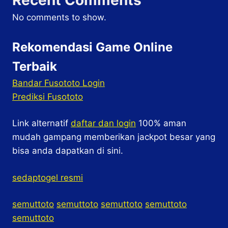
Recent Comments
No comments to show.
Rekomendasi Game Online
Terbaik
Bandar Fusototo Login
Prediksi Fusototo
Link alternatif
daftar dan login
100% aman
mudah gampang memberikan jackpot besar yang
bisa anda dapatkan di sini.
sedaptogel resmi
semuttoto
semuttoto
semuttoto
semuttoto
semuttoto