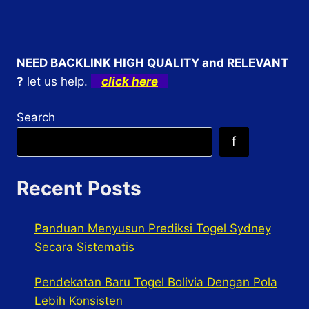
NEED BACKLINK HIGH QUALITY and RELEVANT
?
let us help.
click here
Search
f
Recent Posts
Panduan Menyusun Prediksi Togel Sydney
Secara Sistematis
Pendekatan Baru Togel Bolivia Dengan Pola
Lebih Konsisten