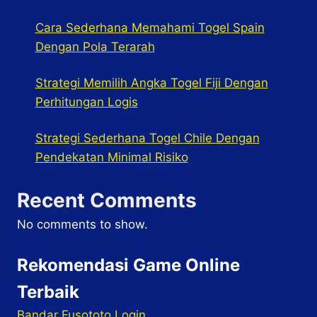
Cara Sederhana Memahami Togel Spain
Dengan Pola Terarah
Strategi Memilih Angka Togel Fiji Dengan
Perhitungan Logis
Strategi Sederhana Togel Chile Dengan
Pendekatan Minimal Risiko
Recent Comments
No comments to show.
Rekomendasi Game Online
Terbaik
Bandar Fusototo Login