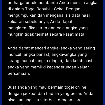
berharga untuk membantu Anda memilih angka
di dalam Togel Republik Ceko. Dengan
mengumpulkan dan menganalisis data hasil
keluaran sebelumnya, Anda dapat
mengidentifikasi tren dan pola angka yang
mungkin tidak terlihat secara kasat mata.
Anda dapat mencari angka-angka yang sering
muncul (angka panas), angka-angka yang
jarang muncul (angka dingin), dan kombinasi
angka yang memiliki kecenderungan keluar
bersamaan.
Buat anda yang mau bermain togel online
dengan jackpot dan hadiah yang besar. Anda
bisa kunjungi situs terbaik dengan cara