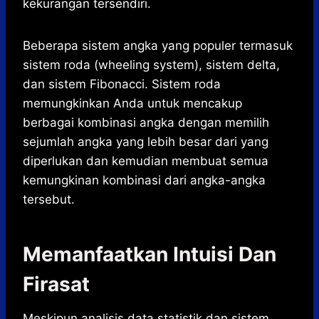
kekurangan tersendiri.
Beberapa sistem angka yang populer termasuk
sistem roda (wheeling system), sistem delta,
dan sistem Fibonacci. Sistem roda
memungkinkan Anda untuk mencakup
berbagai kombinasi angka dengan memilih
sejumlah angka yang lebih besar dari yang
diperlukan dan kemudian membuat semua
kemungkinan kombinasi dari angka-angka
tersebut.
Memanfaatkan Intuisi Dan
Firasat
Meskipun analisis data statistik dan sistem