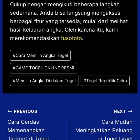
Cukup dengan mengikuti beberapa langkah
sederhana. Anda bisa langsung mengakses
berbagai fitur yang tersedia, mulai dari melihat
hasil keluaran angka. Oleh karena itu, kami
merekomendasikan
fusototo
.
Post
#
Cara Memilih Angka Togel
Tags:
#
GAME TOGEL ONLINE RESMI
#
Memilih Angka Di dalam Togel
#
Togel Republik Ceko
Post
PREVIOUS
NEXT
Cara Cerdas
Cara Mudah
navigation
Memenangkan
Meningkatkan Peluang
Jackpot di Togel
di Togel Israel