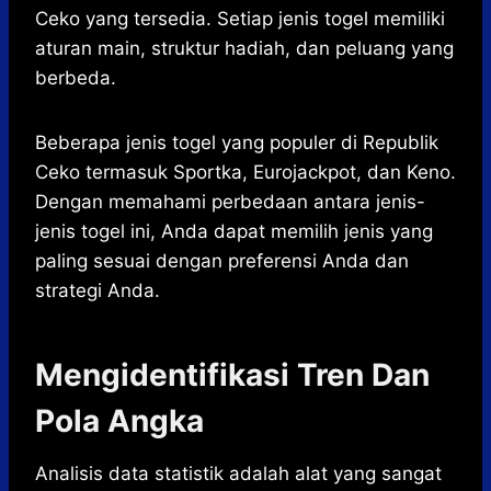
Ceko yang tersedia. Setiap jenis togel memiliki
aturan main, struktur hadiah, dan peluang yang
berbeda.
Beberapa jenis togel yang populer di Republik
Ceko termasuk Sportka, Eurojackpot, dan Keno.
Dengan memahami perbedaan antara jenis-
jenis togel ini, Anda dapat memilih jenis yang
paling sesuai dengan preferensi Anda dan
strategi Anda.
Mengidentifikasi Tren Dan
Pola Angka
Analisis data statistik adalah alat yang sangat