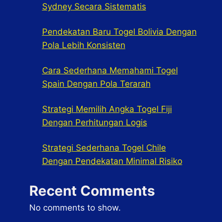
Sydney Secara Sistematis
Pendekatan Baru Togel Bolivia Dengan
Pola Lebih Konsisten
Cara Sederhana Memahami Togel
Spain Dengan Pola Terarah
Strategi Memilih Angka Togel Fiji
Dengan Perhitungan Logis
Strategi Sederhana Togel Chile
Dengan Pendekatan Minimal Risiko
Recent Comments
No comments to show.