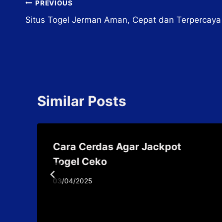
Post
PREVIOUS
Situs Togel Jerman Aman, Cepat dan Terpercaya
navigation
Similar Posts
Cara Cerdas Agar Jackpot
Togel Ceko
03/04/2025