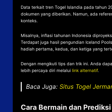
Data terkait tren Togel Islandia pada tahun 
dokumen yang diberikan. Namun, ada refer
konteks.
Misalnya, inflasi tahunan Indonesia diproye
Terdapat juga hasil pengundian Iceland Pool
hadiah pertama, kedua, dan ketiga yang tert
Dengan mengikuti tips dan trik ini. Anda dap
lebih percaya diri melalui
link alternatif
.
Baca Juga:
Situs Togel Jerm
Cara Bermain dan Prediks