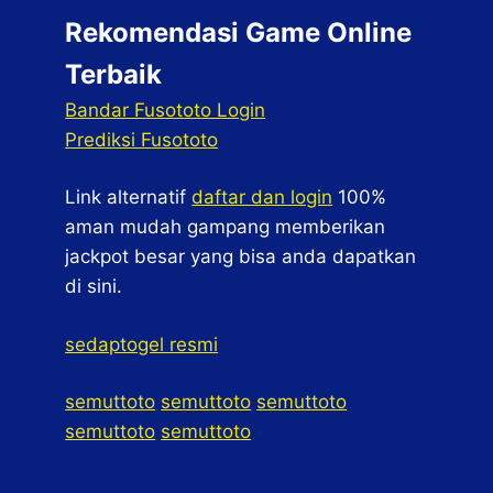
Rekomendasi Game Online
Terbaik
Bandar Fusototo Login
Prediksi Fusototo
Link alternatif
daftar dan login
100%
aman mudah gampang memberikan
jackpot besar yang bisa anda dapatkan
di sini.
sedaptogel resmi
semuttoto
semuttoto
semuttoto
semuttoto
semuttoto