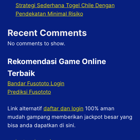
Strategi Sederhana Togel Chile Dengan
Pendekatan Minimal Risiko
Recent Comments
No comments to show.
Rekomendasi Game Online
Terbaik
Bandar Fusototo Login
Prediksi Fusototo
Link alternatif
daftar dan login
100% aman
mudah gampang memberikan jackpot besar yang
bisa anda dapatkan di sini.