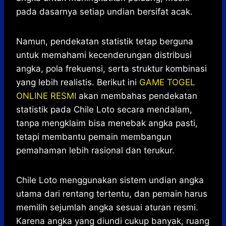
pada dasarnya setiap undian bersifat acak.
Namun, pendekatan statistik tetap berguna
untuk memahami kecenderungan distribusi
angka, pola frekuensi, serta struktur kombinasi
yang lebih realistis. Berikut ini
GAME TOGEL
ONLINE RESMI
akan membahas pendekatan
statistik pada Chile Loto secara mendalam,
tanpa mengklaim bisa menebak angka pasti,
tetapi membantu pemain membangun
pemahaman lebih rasional dan terukur.
Chile Loto menggunakan sistem undian angka
utama dari rentang tertentu, dan pemain harus
memilih sejumlah angka sesuai aturan resmi.
Karena angka yang diundi cukup banyak, ruang