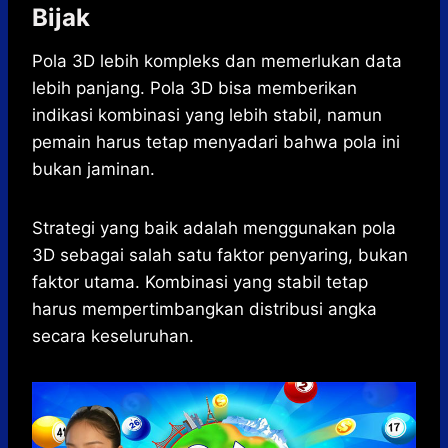
Bijak
Pola 3D lebih kompleks dan memerlukan data
lebih panjang. Pola 3D bisa memberikan
indikasi kombinasi yang lebih stabil, namun
pemain harus tetap menyadari bahwa pola ini
bukan jaminan.
Strategi yang baik adalah menggunakan pola
3D sebagai salah satu faktor penyaring, bukan
faktor utama. Kombinasi yang stabil tetap
harus mempertimbangkan distribusi angka
secara keseluruhan.