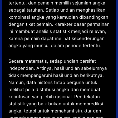
tertentu, dan pemain memilih sejumlah angka
sebagai taruhan. Setiap undian menghasilkan
kombinasi angka yang kemudian dibandingkan
dengan tiket pemain. Karakter dasar permainan
ini membuat analisis statistik menjadi relevan,
karena pemain dapat melihat kecenderungan
angka yang muncul dalam periode tertentu.
Secara matematis, setiap undian bersifat
independen. Artinya, hasil undian sebelumnya
tidak mempengaruhi hasil undian berikutnya.
Namun, data historis tetap berguna untuk
melihat pola distribusi angka dan membuat
keputusan yang lebih rasional. Pendekatan
statistik yang baik bukan untuk memprediksi
angka, tetapi untuk memahami struktur dan