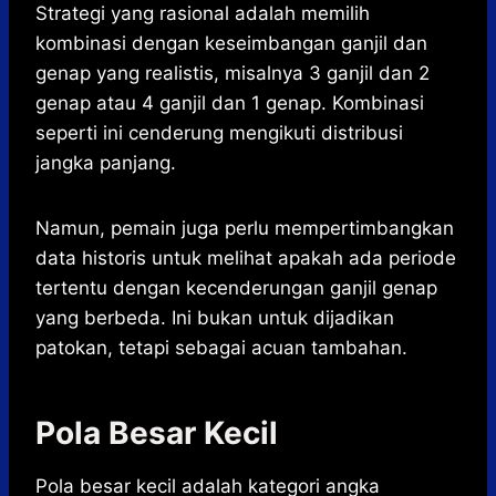
Strategi yang rasional adalah memilih
kombinasi dengan keseimbangan ganjil dan
genap yang realistis, misalnya 3 ganjil dan 2
genap atau 4 ganjil dan 1 genap. Kombinasi
seperti ini cenderung mengikuti distribusi
jangka panjang.
Namun, pemain juga perlu mempertimbangkan
data historis untuk melihat apakah ada periode
tertentu dengan kecenderungan ganjil genap
yang berbeda. Ini bukan untuk dijadikan
patokan, tetapi sebagai acuan tambahan.
Pola Besar Kecil
Pola besar kecil adalah kategori angka