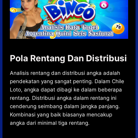
Pola Rentang Dan Distribusi
Analisis rentang dan distribusi angka adalah
pendekatan yang sangat penting. Dalam Chile
Loto, angka dapat dibagi ke dalam beberapa
rentang. Distribusi angka dalam rentang ini
cenderung seimbang dalam jangka panjang.
Kombinasi yang baik biasanya mencakup
angka dari minimal tiga rentang.