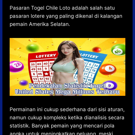
h
a
e
e
k
i
a
c
s
l
y
n
Pasaran Togel Chile Loto adalah salah satu
t
e
s
e
p
e
pasaran lotere yang paling dikenal di kalangan
s
b
e
g
e
pemain Amerika Selatan.
A
o
n
r
p
o
g
a
p
k
e
m
r
Permainan ini cukup sederhana dari sisi aturan,
namun cukup kompleks ketika dianalisis secara
statistik. Banyak pemain yang mencari pola
angka untuk meningkatkan peluang, meski