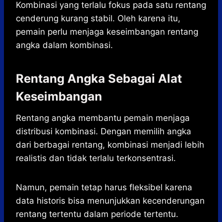
Kombinasi yang terlalu fokus pada satu rentang
cenderung kurang stabil. Oleh karena itu,
pemain perlu menjaga keseimbangan rentang
angka dalam kombinasi.
Rentang Angka Sebagai Alat
Keseimbangan
Rentang angka membantu pemain menjaga
distribusi kombinasi. Dengan memilih angka
dari berbagai rentang, kombinasi menjadi lebih
realistis dan tidak terlalu terkonsentrasi.
Namun, pemain tetap harus fleksibel karena
data historis bisa menunjukkan kecenderungan
rentang tertentu dalam periode tertentu.