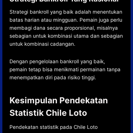
Strategi bankroll yang baik adalah menentukan
batas harian atau mingguan. Pemain juga perlu
membagi dana secara proporsional, misalnya
sebagian untuk kombinasi utama dan sebagian
untuk kombinasi cadangan.
Dengan pengelolaan bankroll yang baik,
pemain tetap bisa menikmati permainan tanpa
menempatkan diri pada risiko tinggi.
Kesimpulan Pendekatan
Statistik Chile Loto
Pendekatan statistik pada Chile Loto