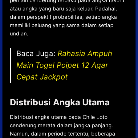
pemain cenderung terpaku pada angka favorit
atau angka yang baru saja keluar. Padahal,
dalam perspektif probabilitas, setiap angka
memiliki peluang yang sama dalam setiap
undian.
Baca Juga:
Rahasia Ampuh
Main Togel Poipet 12 Agar
Cepat Jackpot
Distribusi Angka Utama
Distribusi angka utama pada Chile Loto
cenderung merata dalam jangka panjang.
Namun, dalam periode tertentu, beberapa