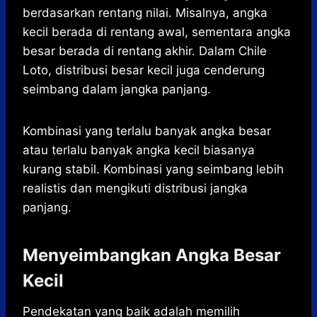
berdasarkan rentang nilai. Misalnya, angka
kecil berada di rentang awal, sementara angka
besar berada di rentang akhir. Dalam Chile
Loto, distribusi besar kecil juga cenderung
seimbang dalam jangka panjang.
Kombinasi yang terlalu banyak angka besar
atau terlalu banyak angka kecil biasanya
kurang stabil. Kombinasi yang seimbang lebih
realistis dan mengikuti distribusi jangka
panjang.
Menyeimbangkan Angka Besar
Kecil
Pendekatan yang baik adalah memilih