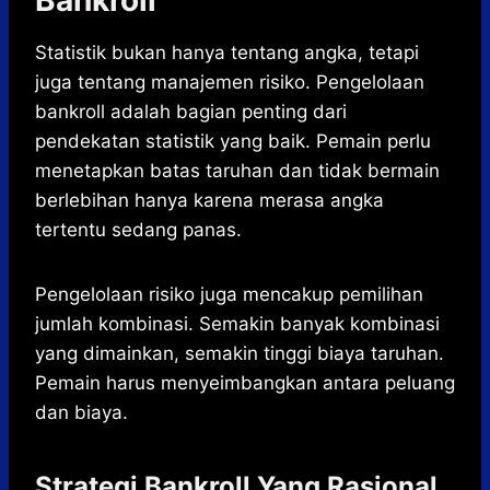
Bankroll
Statistik bukan hanya tentang angka, tetapi
juga tentang manajemen risiko. Pengelolaan
bankroll adalah bagian penting dari
pendekatan statistik yang baik. Pemain perlu
menetapkan batas taruhan dan tidak bermain
berlebihan hanya karena merasa angka
tertentu sedang panas.
Pengelolaan risiko juga mencakup pemilihan
jumlah kombinasi. Semakin banyak kombinasi
yang dimainkan, semakin tinggi biaya taruhan.
Pemain harus menyeimbangkan antara peluang
dan biaya.
Strategi Bankroll Yang Rasional