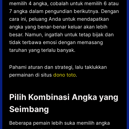
memilih 4 angka, cobalah untuk memilih 6 atau
7 angka dalam pengundian berikutnya. Dengan
cara ini, peluang Anda untuk mendapatkan
angka yang benar-benar keluar akan lebih
besar. Namun, ingatlah untuk tetap bijak dan
tidak terbawa emosi dengan memasang
taruhan yang terlalu banyak.
Pahami aturan dan strategi, lalu taklukkan
permainan di situs
dono toto
.
Pilih Kombinasi Angka yang
Seimbang
Beberapa pemain lebih suka memilih angka