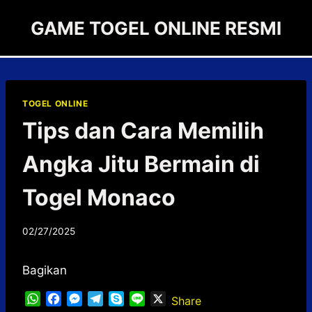
Skip
GAME TOGEL ONLINE RESMI
to
content
TOGEL ONLINE
Tips dan Cara Memilih
Angka Jitu Bermain di
Togel Monaco
By
02/27/2025
admin78450
Bagikan
W
F
M
T
S
L
X
Share