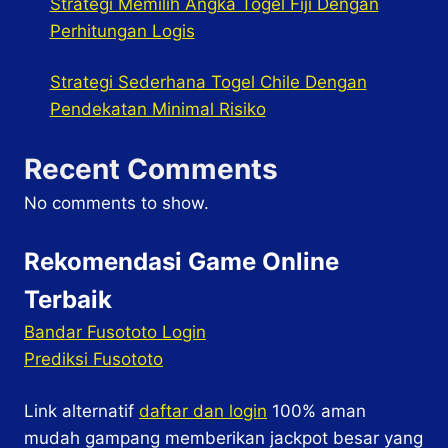
Strategi Memilih Angka Togel Fiji Dengan
Perhitungan Logis
Strategi Sederhana Togel Chile Dengan
Pendekatan Minimal Risiko
Recent Comments
No comments to show.
Rekomendasi Game Online
Terbaik
Bandar Fusototo Login
Prediksi Fusototo
Link alternatif
daftar dan login
100% aman
mudah gampang memberikan jackpot besar yang