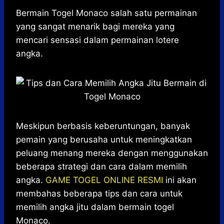
h
a
e
e
k
i
a
c
s
l
y
n
Bermain Togel Monaco salah satu permainan
t
e
s
e
p
e
yang sangat menarik bagi mereka yang
s
b
e
g
e
mencari sensasi dalam permainan lotere
A
o
n
r
angka.
p
o
g
a
p
k
e
m
r
Meskipun berbasis keberuntungan, banyak
pemain yang berusaha untuk meningkatkan
peluang menang mereka dengan menggunakan
beberapa strategi dan cara dalam memilih
angka.
GAME TOGEL ONLINE RESMI
ini akan
membahas beberapa tips dan cara untuk
memilih angka jitu dalam bermain togel
Monaco.