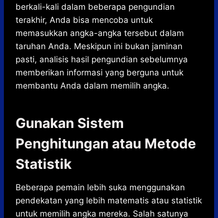
berkali-kali dalam beberapa pengundian
terakhir, Anda bisa mencoba untuk
memasukkan angka-angka tersebut dalam
taruhan Anda. Meskipun ini bukan jaminan
pasti, analisis hasil pengundian sebelumnya
memberikan informasi yang berguna untuk
membantu Anda dalam memilih angka.
Gunakan Sistem
Penghitungan atau Metode
Statistik
Beberapa pemain lebih suka menggunakan
pendekatan yang lebih matematis atau statistik
untuk memilih angka mereka. Salah satunya