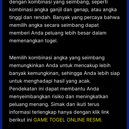
dengan kombinasi yang seimbang, seperti
kombinasi angka ganjil dan genap, atau angka
tinggi dan rendah. Banyak yang percaya bahwa
memilih angka secara seimbang dapat
memberi Anda peluang lebih besar dalam
memenangkan togel.
Memilih kombinasi angka yang seimbang
memungkinkan Anda untuk mencakup lebih
banyak kemungkinan, sehingga Anda lebih siap
untuk menghadapi hasil yang acak.
Pendekatan ini dapat membantu Anda
menyeimbangkan risiko dan meningkatkan
peluang menang. Simak dan ikuti terus
informasi terlengkap hanya dengan klik link
berikut ini
GAME TOGEL ONLINE RESMI
.