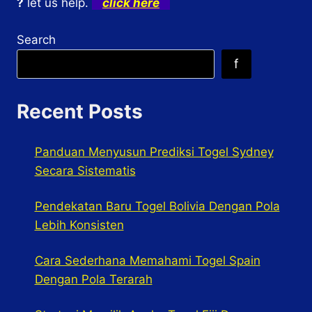
?
let us help.
click here
Search
f
Recent Posts
Panduan Menyusun Prediksi Togel Sydney
Secara Sistematis
Pendekatan Baru Togel Bolivia Dengan Pola
Lebih Konsisten
Cara Sederhana Memahami Togel Spain
Dengan Pola Terarah