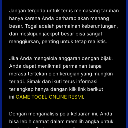
Jangan tergoda untuk terus memasang taruhan
hanya karena Anda berharap akan menang
besar. Togel adalah permainan keberuntungan,
dan meskipun jackpot besar bisa sangat
menggiurkan, penting untuk tetap realistis.
Jika Anda mengelola anggaran dengan bijak,
Anda dapat menikmati permainan tanpa
merasa tertekan oleh kerugian yang mungkin
terjadi. Simak dan ikuti terus informasi
terlengkap hanya dengan klik link berikut
ini
GAME TOGEL ONLINE RESMI
.
Dengan menganalisis pola keluaran ini, Anda
bisa lebih cermat dalam memilih angka untuk