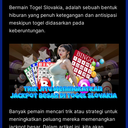
h
a
e
e
k
i
a
c
s
l
y
n
Bermain Togel Slovakia, adalah sebuah bentuk
t
e
s
e
p
e
hiburan yang penuh ketegangan dan antisipasi
s
b
e
g
e
meskipun togel didasarkan pada
A
o
n
r
keberuntungan.
p
o
g
a
p
k
e
m
r
Banyak pemain mencari trik atau strategi untuk
meningkatkan peluang mereka memenangkan
jackpot besar. Dalam artikel ini, kita akan