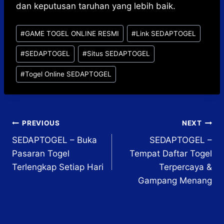
dan keputusan taruhan yang lebih baik.
Post
#
GAME TOGEL ONLINE RESMI
#
Link SEDAPTOGEL
Tags:
#
SEDAPTOGEL
#
Situs SEDAPTOGEL
#
Togel Online SEDAPTOGEL
Post
PREVIOUS
NEXT
SEDAPTOGEL – Buka
SEDAPTOGEL –
navigation
Pasaran Togel
Tempat Daftar Togel
Terlengkap Setiap Hari
Terpercaya &
Gampang Menang