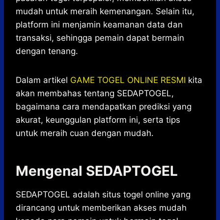
mudah untuk meraih kemenangan. Selain itu,
platform ini menjamin keamanan data dan
transaksi, sehingga pemain dapat bermain
dengan tenang.
Dalam artikel
GAME TOGEL ONLINE RESMI
kita
akan membahas tentang SEDAPTOGEL,
bagaimana cara mendapatkan prediksi yang
akurat, keunggulan platform ini, serta tips
untuk meraih cuan dengan mudah.
Mengenal SEDAPTOGEL
SEDAPTOGEL adalah situs togel online yang
dirancang untuk memberikan akses mudah