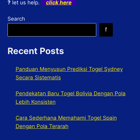
?
let us help.
click here
Search
f
Recent Posts
Panduan Menyusun Prediksi Togel Sydney
Secara Sistematis
Pendekatan Baru Togel Bolivia Dengan Pola
Lebih Konsisten
Cara Sederhana Memahami Togel Spain
Dengan Pola Terarah