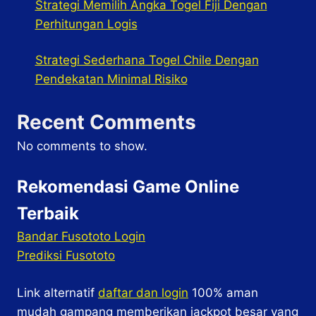
Strategi Memilih Angka Togel Fiji Dengan
Perhitungan Logis
Strategi Sederhana Togel Chile Dengan
Pendekatan Minimal Risiko
Recent Comments
No comments to show.
Rekomendasi Game Online
Terbaik
Bandar Fusototo Login
Prediksi Fusototo
Link alternatif
daftar dan login
100% aman
mudah gampang memberikan jackpot besar yang