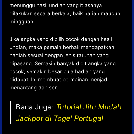
menunggu hasil undian yang biasanya
dilakukan secara berkala, baik harian maupun
mingguan.
Jika angka yang dipilih cocok dengan hasil
undian, maka pemain berhak mendapatkan
hadiah sesuai dengan jenis taruhan yang
dipasang. Semakin banyak digit angka yang
cocok, semakin besar pula hadiah yang
didapat. Ini membuat permainan menjadi
menantang dan seru.
Baca Juga:
Tutorial Jitu Mudah
Jackpot di Togel Portugal