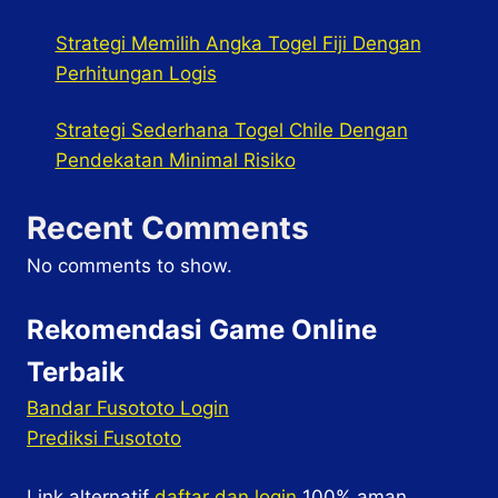
Strategi Memilih Angka Togel Fiji Dengan
Perhitungan Logis
Strategi Sederhana Togel Chile Dengan
Pendekatan Minimal Risiko
Recent Comments
No comments to show.
Rekomendasi Game Online
Terbaik
Bandar Fusototo Login
Prediksi Fusototo
Link alternatif
daftar dan login
100% aman