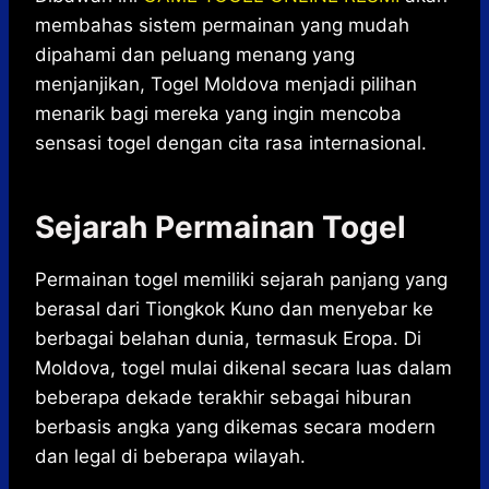
membahas sistem permainan yang mudah
dipahami dan peluang menang yang
menjanjikan, Togel Moldova menjadi pilihan
menarik bagi mereka yang ingin mencoba
sensasi togel dengan cita rasa internasional.
Sejarah Permainan Togel
Permainan togel memiliki sejarah panjang yang
berasal dari Tiongkok Kuno dan menyebar ke
berbagai belahan dunia, termasuk Eropa. Di
Moldova, togel mulai dikenal secara luas dalam
beberapa dekade terakhir sebagai hiburan
berbasis angka yang dikemas secara modern
dan legal di beberapa wilayah.