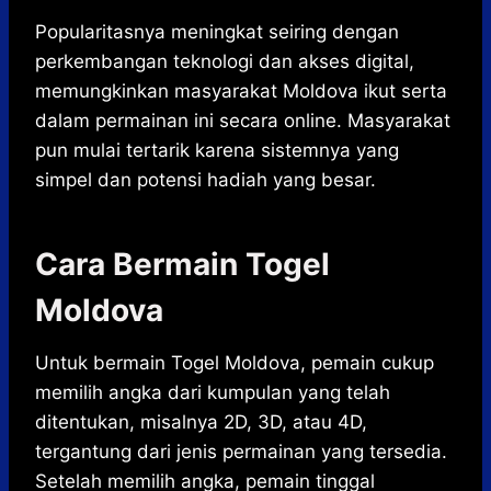
Popularitasnya meningkat seiring dengan
perkembangan teknologi dan akses digital,
memungkinkan masyarakat Moldova ikut serta
dalam permainan ini secara online. Masyarakat
pun mulai tertarik karena sistemnya yang
simpel dan potensi hadiah yang besar.
Cara Bermain Togel
Moldova
Untuk bermain Togel Moldova, pemain cukup
memilih angka dari kumpulan yang telah
ditentukan, misalnya 2D, 3D, atau 4D,
tergantung dari jenis permainan yang tersedia.
Setelah memilih angka, pemain tinggal