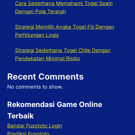
Cara Sederhana Memahami Togel Spain
Dengan Pola Terarah
Strategi Memilih Angka Togel Fiji Dengan
Perhitungan Logis
Strategi Sederhana Togel Chile Dengan
Pendekatan Minimal Risiko
Recent Comments
No comments to show.
Rekomendasi Game Online
Terbaik
Bandar Fusototo Login
Prediksi Fusototo