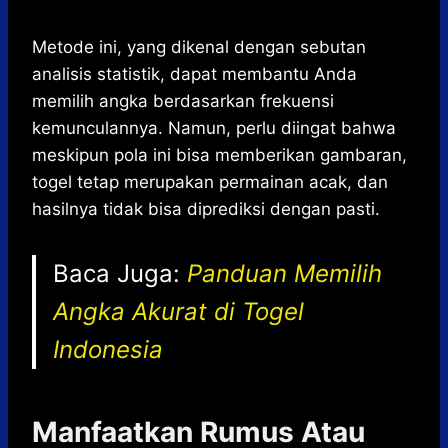
Metode ini, yang dikenal dengan sebutan
analisis statistik, dapat membantu Anda
memilih angka berdasarkan frekuensi
kemunculannya. Namun, perlu diingat bahwa
meskipun pola ini bisa memberikan gambaran,
togel tetap merupakan permainan acak, dan
hasilnya tidak bisa diprediksi dengan pasti.
Baca Juga:
Panduan Memilih
Angka Akurat di Togel
Indonesia
Manfaatkan Rumus Atau