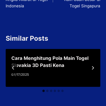
Indonesia
Togel Singapura
Similar Posts
Cara Menghitung Pola Main Togel
Slovakia 3D Pasti Kena
07/17/2025