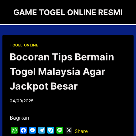
Skip
GAME TOGEL ONLINE RESMI
to
content
TOGEL ONLINE
Bocoran Tips Bermain
Togel Malaysia Agar
Jackpot Besar
By
04/09/2025
admin78450
Bagikan
W
F
M
T
S
L
X
Share