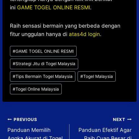
ini
GAME TOGEL ONLINE RESMI
.
Raih sensasi bermain yang berbeda dengan
fitur unggulan hanya di
atas4d login
.
Post
#
GAME TOGEL ONLINE RESMI
Tags:
#
Strategi Jitu di Togel Malaysia
#
Tips Bermain Togel Malaysia
#
Togel Malaysia
#
Togel Online Malaysia
Post
PREVIOUS
NEXT
Panduan Memilih
Panduan Efektif Agar
navigation
Angka Akurat di Togel
Raih Cuan Besar di