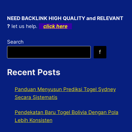
NEED BACKLINK HIGH QUALITY and RELEVANT
?
let us help.
click here
Search
f
Recent Posts
Panduan Menyusun Prediksi Togel Sydney
Secara Sistematis
Pendekatan Baru Togel Bolivia Dengan Pola
Lebih Konsisten