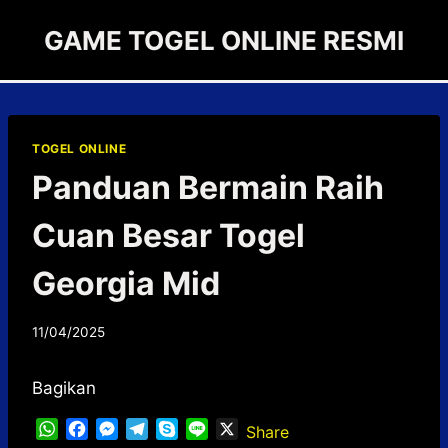
Skip
GAME TOGEL ONLINE RESMI
to
content
TOGEL ONLINE
Panduan Bermain Raih
Cuan Besar Togel
Georgia Mid
By
11/04/2025
admin78450
Bagikan
W
F
M
T
S
L
X
Share