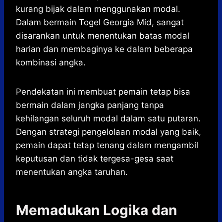
kurang bijak dalam menggunakan modal.
Dalam bermain Togel Georgia Mid, sangat
disarankan untuk menentukan batas modal
harian dan membaginya ke dalam beberapa
kombinasi angka.
Pendekatan ini membuat pemain tetap bisa
bermain dalam jangka panjang tanpa
kehilangan seluruh modal dalam satu putaran.
Dengan strategi pengelolaan modal yang baik,
pemain dapat tetap tenang dalam mengambil
keputusan dan tidak tergesa-gesa saat
menentukan angka taruhan.
Memadukan Logika dan