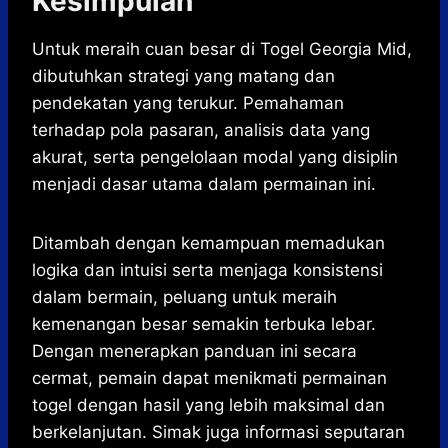
Kesimpulan
Untuk meraih cuan besar di Togel Georgia Mid,
dibutuhkan strategi yang matang dan
pendekatan yang terukur. Pemahaman
terhadap pola pasaran, analisis data yang
akurat, serta pengelolaan modal yang disiplin
menjadi dasar utama dalam permainan ini.
Ditambah dengan kemampuan memadukan
logika dan intuisi serta menjaga konsistensi
dalam bermain, peluang untuk meraih
kemenangan besar semakin terbuka lebar.
Dengan menerapkan panduan ini secara
cermat, pemain dapat menikmati permainan
togel dengan hasil yang lebih maksimal dan
berkelanjutan. Simak juga informasi seputaran