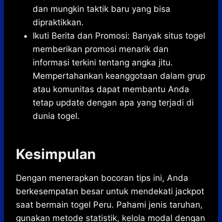
dan mungkin taktik baru yang bisa
dipraktikkan.
Ikuti Berita dan Promosi: Banyak situs togel
memberikan promosi menarik dan
informasi terkini tentang angka jitu.
Mempertahankan keanggotaan dalam grup
atau komunitas dapat membantu Anda
tetap update dengan apa yang terjadi di
dunia togel.
Kesimpulan
​Dengan menerapkan bocoran tips ini, Anda
berkesempatan besar untuk mendekati jackpot
saat bermain togel Peru.​ Pahami jenis taruhan,
gunakan metode statistik, kelola modal dengan