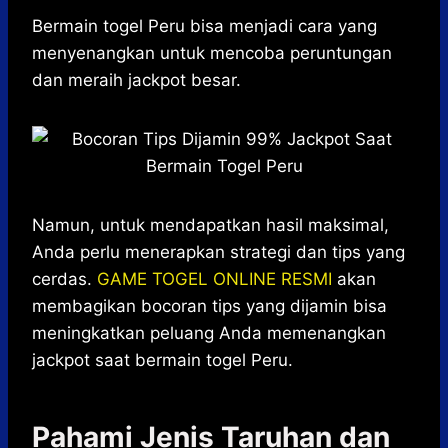
h
a
e
e
k
i
a
c
s
l
y
n
Bermain togel Peru bisa menjadi cara yang
t
e
s
e
p
e
menyenangkan untuk mencoba peruntungan
s
b
e
g
e
dan meraih jackpot besar.
A
o
n
r
p
o
g
a
p
k
e
m
r
Namun, untuk mendapatkan hasil maksimal,
Anda perlu menerapkan strategi dan tips yang
cerdas.
GAME TOGEL ONLINE RESMI
akan
membagikan bocoran tips yang dijamin bisa
meningkatkan peluang Anda memenangkan
jackpot saat bermain togel Peru.
Pahami Jenis Taruhan dan