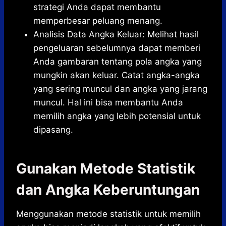
strategi Anda dapat membantu
memperbesar peluang menang.
Analisis Data Angka Keluar: Melihat hasil
pengeluaran sebelumnya dapat memberi
Anda gambaran tentang pola angka yang
mungkin akan keluar. Catat angka-angka
yang sering muncul dan angka yang jarang
muncul. Hal ini bisa membantu Anda
memilih angka yang lebih potensial untuk
dipasang.
Gunakan Metode Statistik
dan Angka Keberuntungan
Menggunakan metode statistik untuk memilih