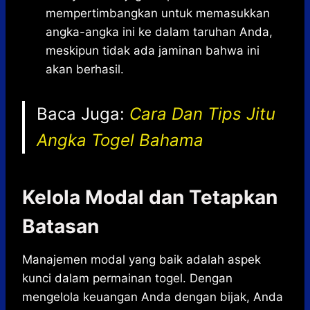
mempertimbangkan untuk memasukkan
angka-angka ini ke dalam taruhan Anda,
meskipun tidak ada jaminan bahwa ini
akan berhasil.
Baca Juga:
Cara Dan Tips Jitu
Angka Togel Bahama
Kelola Modal dan Tetapkan
Batasan
Manajemen modal yang baik adalah aspek
kunci dalam permainan togel. Dengan
mengelola keuangan Anda dengan bijak, Anda