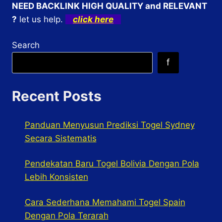
NEED BACKLINK HIGH QUALITY and RELEVANT
?
let us help.
click here
Search
f
Recent Posts
Panduan Menyusun Prediksi Togel Sydney
Secara Sistematis
Pendekatan Baru Togel Bolivia Dengan Pola
Lebih Konsisten
Cara Sederhana Memahami Togel Spain
Dengan Pola Terarah