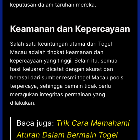
keputusan dalam taruhan mereka.
Keamanan dan Kepercayaan
Salah satu keuntungan utama dari Togel
Macau adalah tingkat keamanan dan
kepercayaan yang tinggi. Selain itu, semua
hasil keluaran dicatat dengan akurat dan
berasal dari sumber resmi togel Macau pools
terpercaya, sehingga pemain tidak perlu
meragukan integritas permainan yang
dilakukan.
Baca juga:
Trik Cara Memahami
Aturan Dalam Bermain Togel