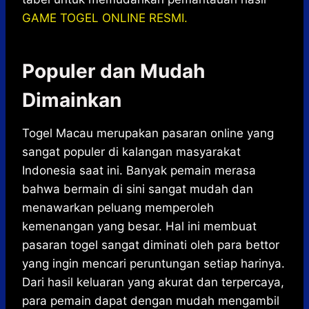
GAME TOGEL ONLINE RESMI.
Populer dan Mudah
Dimainkan
Togel Macau merupakan pasaran online yang
sangat populer di kalangan masyarakat
Indonesia saat ini. Banyak pemain merasa
bahwa bermain di sini sangat mudah dan
menawarkan peluang memperoleh
kemenangan yang besar. Hal ini membuat
pasaran togel sangat diminati oleh para bettor
yang ingin mencari peruntungan setiap harinya.
Dari hasil keluaran yang akurat dan terpercaya,
para pemain dapat dengan mudah mengambil