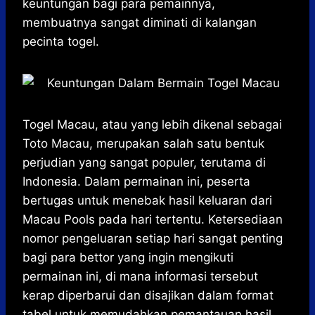
keuntungan bagi para pemainnya,
s
b
e
g
e
membuatnya sangat diminati di kalangan
A
o
n
r
pecinta togel.
p
o
g
a
p
k
e
m
r
Togel Macau, atau yang lebih dikenal sebagai
Toto Macau, merupakan salah satu bentuk
perjudian yang sangat populer, terutama di
Indonesia. Dalam permainan ini, peserta
bertugas untuk menebak hasil keluaran dari
Macau Pools pada hari tertentu. Ketersediaan
nomor pengeluaran setiap hari sangat penting
bagi para bettor yang ingin mengikuti
permainan ini, di mana informasi tersebut
kerap diperbarui dan disajikan dalam format
tabel untuk memudahkan pemantauan hasil