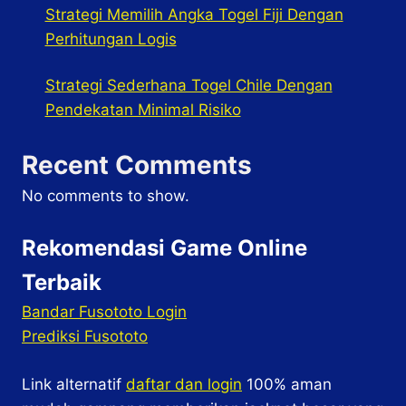
Strategi Memilih Angka Togel Fiji Dengan
Perhitungan Logis
Strategi Sederhana Togel Chile Dengan
Pendekatan Minimal Risiko
Recent Comments
No comments to show.
Rekomendasi Game Online
Terbaik
Bandar Fusototo Login
Prediksi Fusototo
Link alternatif
daftar dan login
100% aman