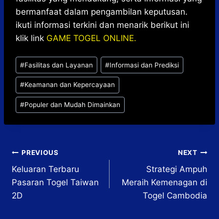
bermanfaat dalam pengambilan keputusan​.
ikuti informasi terkini dan menarik berikut ini
klik link
GAME TOGEL ONLINE.
Post
#
Fasilitas dan Layanan
#
Informasi dan Prediksi
Tags:
#
Keamanan dan Kepercayaan
#
Populer dan Mudah Dimainkan
Post
PREVIOUS
NEXT
Keluaran Terbaru
Strategi Ampuh
navigation
Pasaran Togel Taiwan
Meraih Kemenagan di
2D
Togel Cambodia