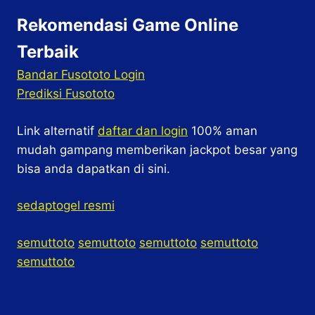
Rekomendasi Game Online
Terbaik
Bandar Fusototo Login
Prediksi Fusototo
Link alternatif
daftar dan login
100% aman
mudah gampang memberikan jackpot besar yang
bisa anda dapatkan di sini.
sedaptogel resmi
semuttoto
semuttoto
semuttoto
semuttoto
semuttoto