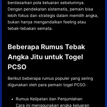
berdasarkan pola keluaran sebelumnya.
Dengan pendekatan sistematis, pemain bisa
lebih fokus dan strategis dalam memilih angka,
bukan hanya mengandalkan feeling atau
tebak-tebakan semata.
Beberapa Rumus Tebak
Angka Jitu untuk Togel
PCSO
Berikut beberapa rumus populer yang sering
digunakan oleh para pemain togel PCSO:
Rumus Kelipatan dan Penjumlahan
Cara ini menggunakan angka keluaran