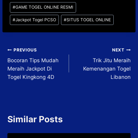
#
GAME TOGEL ONLINE RESMI
#
Jackpot Togel PCSO
#
SITUS TOGEL ONLINE
Post
PREVIOUS
NEXT
Bocoran Tips Mudah
Trik Jitu Meraih
navigation
Meraih Jackpot Di
Kemenangan Togel
Togel Kingkong 4D
Libanon
Similar Posts