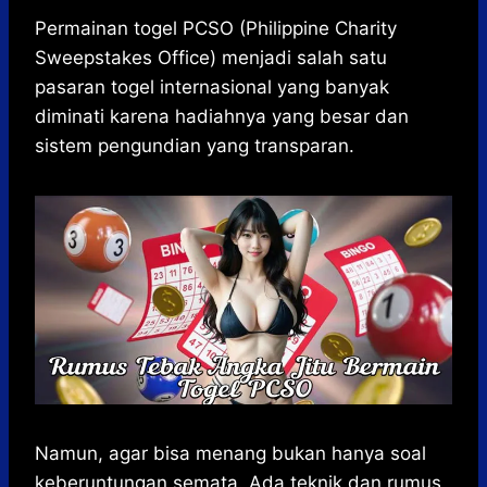
h
a
e
e
k
i
a
c
s
l
y
n
Permainan togel PCSO (Philippine Charity
t
e
s
e
p
e
Sweepstakes Office) menjadi salah satu
s
b
e
g
e
pasaran togel internasional yang banyak
A
o
n
r
diminati karena hadiahnya yang besar dan
p
o
g
a
sistem pengundian yang transparan.
p
k
e
m
r
Namun, agar bisa menang bukan hanya soal
keberuntungan semata. Ada teknik dan rumus