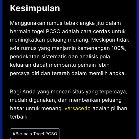
Kesimpulan
Menggunakan rumus tebak angka jitu dalam
bermain togel PCSO adalah cara cerdas untuk
meningkatkan peluang menang. Meskipun tidak
ada rumus yang menjamin kemenangan 100%,
pendekatan sistematis dan analisis pola
keluaran dapat membantu pemain lebih
percaya diri dan terarah dalam memilih angka.
Bagi Anda yang mencari situs yang terpercaya,
mudah digunakan, dan memberikan peluang
besar untuk menang,
versace4d
adalah pilihan
terbaik.
Post
#
Bermain Togel PCSO
Tags: