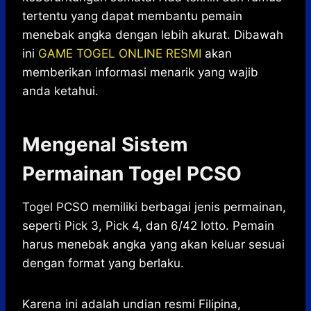
tertentu yang dapat membantu pemain
menebak angka dengan lebih akurat. Dibawah
ini
GAME TOGEL ONLINE RESMI
akan
memberikan informasi menarik yang wajib
anda ketahui.
Mengenal Sistem
Permainan Togel PCSO
Togel PCSO memiliki berbagai jenis permainan,
seperti Pick 3, Pick 4, dan 6/42 lotto. Pemain
harus menebak angka yang akan keluar sesuai
dengan format yang berlaku.
Karena ini adalah undian resmi Filipina,