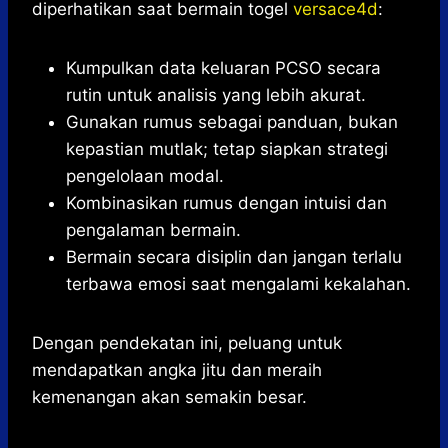
diperhatikan saat bermain togel
versace4d
:
Kumpulkan data keluaran PCSO secara
rutin untuk analisis yang lebih akurat.
Gunakan rumus sebagai panduan, bukan
kepastian mutlak; tetap siapkan strategi
pengelolaan modal.
Kombinasikan rumus dengan intuisi dan
pengalaman bermain.
Bermain secara disiplin dan jangan terlalu
terbawa emosi saat mengalami kekalahan.
Dengan pendekatan ini, peluang untuk
mendapatkan angka jitu dan meraih
kemenangan akan semakin besar.