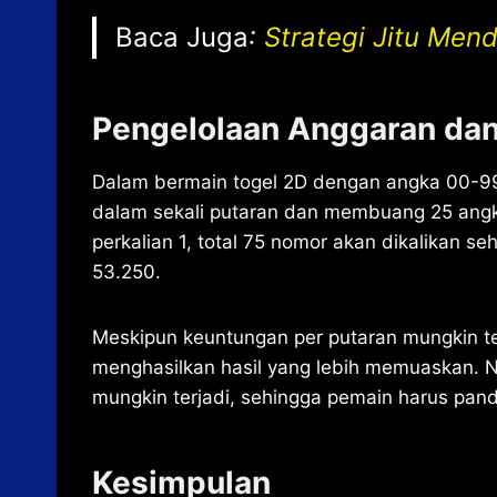
Baca Juga
:
Strategi Jitu Men
Pengelolaan Anggaran dan
Dalam bermain togel 2D dengan angka 00-99
dalam sekali putaran dan membuang 25 angka
perkalian 1, total 75 nomor akan dikalikan s
53.250.
Meskipun keuntungan per putaran mungkin ter
menghasilkan hasil yang lebih memuaskan. N
mungkin terjadi, sehingga pemain harus pa
Kesimpulan