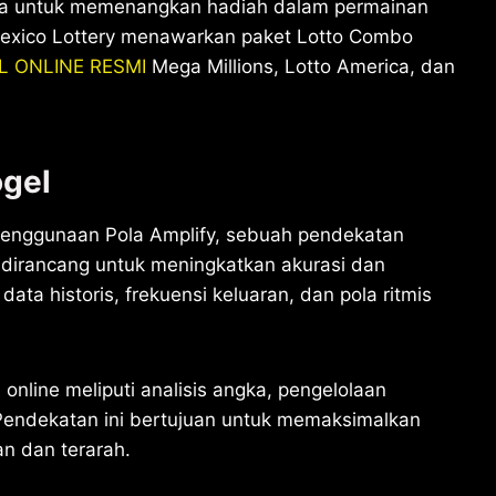
cara untuk memenangkan hadiah dalam permainan
Mexico Lottery menawarkan paket Lotto Combo
 ONLINE RESMI
Mega Millions, Lotto America, dan
ogel
 penggunaan Pola Amplify, sebuah pendekatan
g dirancang untuk meningkatkan akurasi dan
ata historis, frekuensi keluaran, dan pola ritmis
online meliputi analisis angka, pengelolaan
Pendekatan ini bertujuan untuk memaksimalkan
n dan terarah.