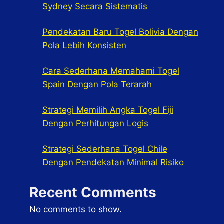
Sydney Secara Sistematis
Pendekatan Baru Togel Bolivia Dengan
Pola Lebih Konsisten
Cara Sederhana Memahami Togel
Spain Dengan Pola Terarah
Strategi Memilih Angka Togel Fiji
Dengan Perhitungan Logis
Strategi Sederhana Togel Chile
Dengan Pendekatan Minimal Risiko
Recent Comments
No comments to show.