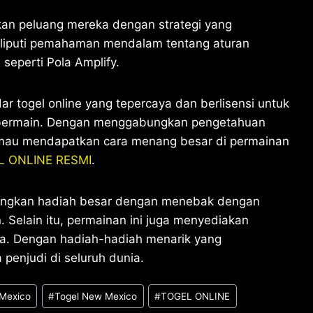
an peluang mereka dengan strategi yang
meliputi pemahaman mendalam tentang aturan
 seperti Pola Amplify.
dar togel online yang tepercaya dan berlisensi untuk
bermain. Dengan menggabungkan pengetahuan
g mau mendapatkan cara menang besar di permainan
 ONLINE RESMI
.
angkan hadiah besar dengan menebak dengan
 Selain itu, permainan ini juga menyediakan
a. Dengan hadiah-hadiah menarik yang
 penjudi di seluruh dunia.
Mexico
#
Togel New Mexico
#
TOGEL ONLINE