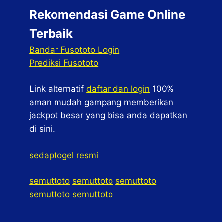
Rekomendasi Game Online
Terbaik
Bandar Fusototo Login
Prediksi Fusototo
Link alternatif
daftar dan login
100%
aman mudah gampang memberikan
jackpot besar yang bisa anda dapatkan
di sini.
sedaptogel resmi
semuttoto
semuttoto
semuttoto
semuttoto
semuttoto