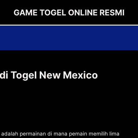
GAME TOGEL ONLINE RESMI
di Togel New Mexico
 adalah permainan di mana pemain memilih lima