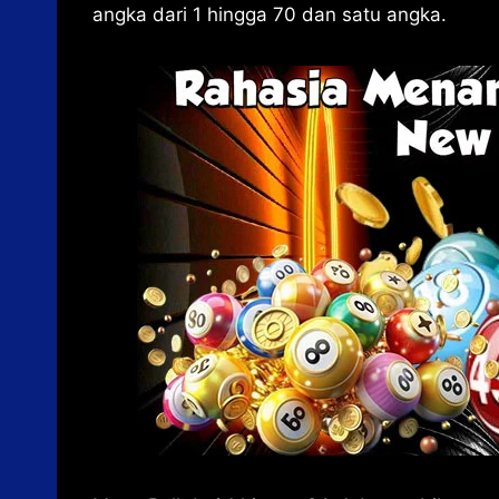
t
e
s
e
p
e
angka dari 1 hingga 70 dan satu angka.
s
b
e
g
e
A
o
n
r
p
o
g
a
p
k
e
m
r