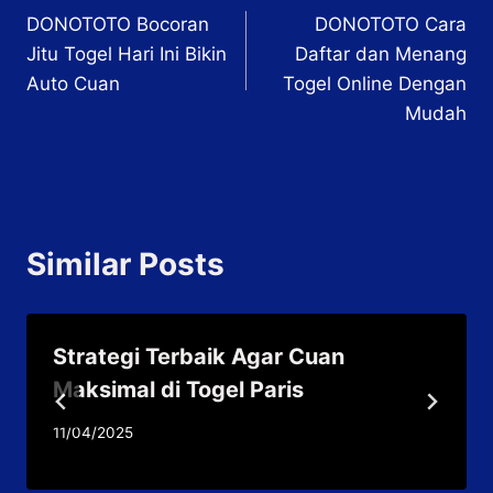
DONOTOTO Bocoran
DONOTOTO Cara
navigation
Jitu Togel Hari Ini Bikin
Daftar dan Menang
Auto Cuan
Togel Online Dengan
Mudah
Similar Posts
Strategi Terbaik Agar Cuan
Maksimal di Togel Paris
11/04/2025