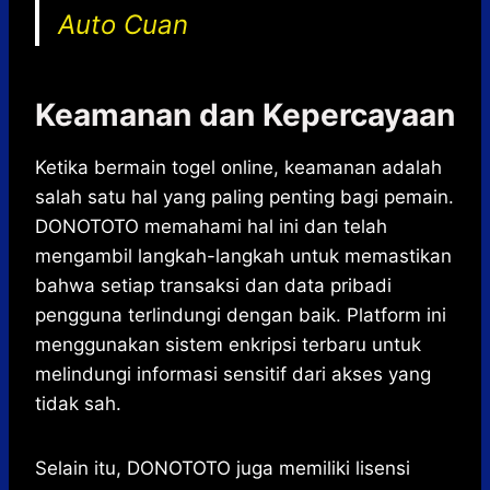
Auto Cuan
Keamanan dan Kepercayaan
Ketika bermain togel online, keamanan adalah
salah satu hal yang paling penting bagi pemain.
DONOTOTO memahami hal ini dan telah
mengambil langkah-langkah untuk memastikan
bahwa setiap transaksi dan data pribadi
pengguna terlindungi dengan baik. Platform ini
menggunakan sistem enkripsi terbaru untuk
melindungi informasi sensitif dari akses yang
tidak sah.
Selain itu, DONOTOTO juga memiliki lisensi