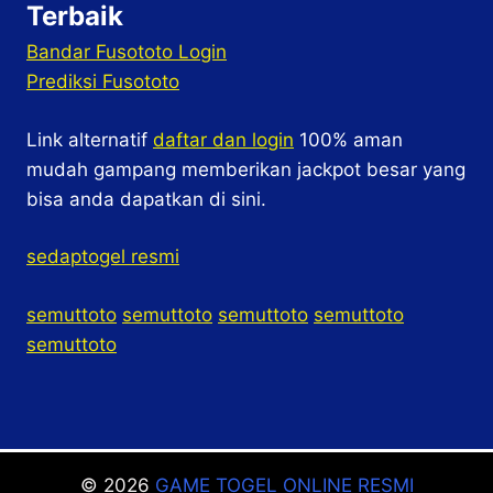
Terbaik
Bandar Fusototo Login
Prediksi Fusototo
Link alternatif
daftar dan login
100% aman
mudah gampang memberikan jackpot besar yang
bisa anda dapatkan di sini.
sedaptogel resmi
semuttoto
semuttoto
semuttoto
semuttoto
semuttoto
© 2026
GAME TOGEL ONLINE RESMI