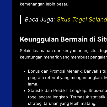
kemenangan lebih besar.
Baca Juga:
Situs Togel Selan
Keunggulan Bermain di Sit
Selain keamanan dan kenyamanan, situs toge
keuntungan menarik yang membuat pengalam
Bonus dan Promosi Menarik: Banyak sit
program referral yang menguntungkan. 
lama.
Statistik dan Prediksi Lengkap: Situs-s
togel secara lengkap. Termasuk statist
strategi taruhan yang lebih matang.