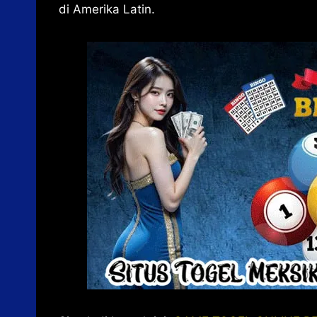
t
e
s
e
p
e
di Amerika Latin.
s
b
e
g
e
A
o
n
r
p
o
g
a
p
k
e
m
r