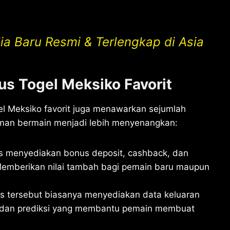
dia Baru Resmi & Terlengkap di Asia
us Togel Meksiko Favorit
l Meksiko favorit juga menawarkan sejumlah
an bermain menjadi lebih menyenangkan:
us menyediakan bonus deposit, cashback, dan
Memberikan nilai tambah bagi pemain baru maupun
itus tersebut biasanya menyediakan data keluaran
ik dan prediksi yang membantu pemain membuat