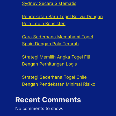
Sydney Secara Sistematis
Pendekatan Baru Togel Bolivia Dengan
Pola Lebih Konsisten
Cara Sederhana Memahami Togel
Spain Dengan Pola Terarah
Strategi Memilih Angka Togel Fiji
Dengan Perhitungan Logis
Strategi Sederhana Togel Chile
Dengan Pendekatan Minimal Risiko
Recent Comments
No comments to show.