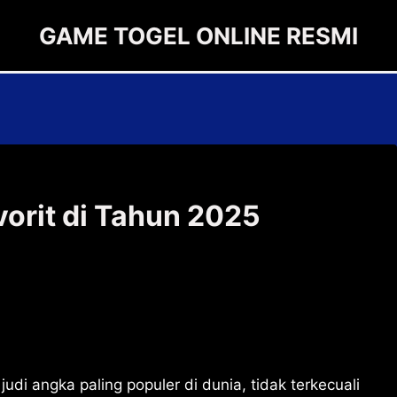
GAME TOGEL ONLINE RESMI
vorit di Tahun 2025
udi angka paling populer di dunia, tidak terkecuali