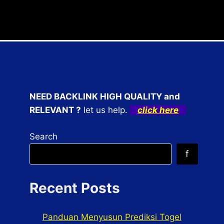
NEED BACKLINK HIGH QUALITY and
RELEVANT ?
let us help.
click here
Search
f
Recent Posts
Panduan Menyusun Prediksi Togel