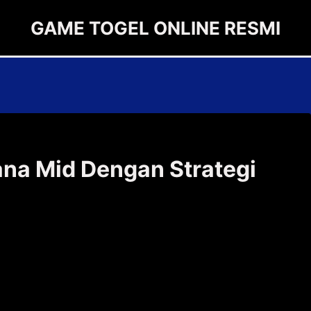
GAME TOGEL ONLINE RESMI
ana Mid Dengan Strategi