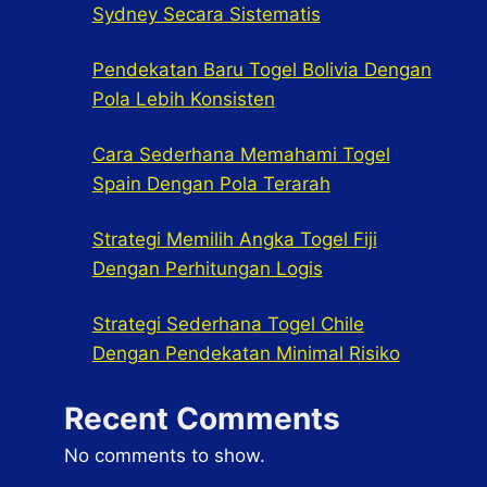
Sydney Secara Sistematis
Pendekatan Baru Togel Bolivia Dengan
Pola Lebih Konsisten
Cara Sederhana Memahami Togel
Spain Dengan Pola Terarah
Strategi Memilih Angka Togel Fiji
Dengan Perhitungan Logis
Strategi Sederhana Togel Chile
Dengan Pendekatan Minimal Risiko
Recent Comments
No comments to show.