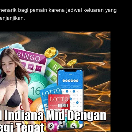
enarik bagi pemain karena jadwal keluaran yang
njanjikan.