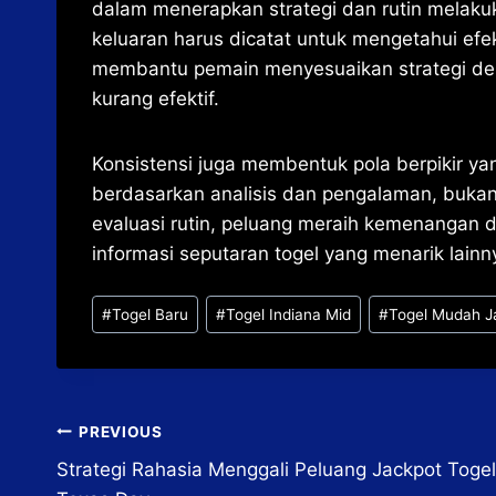
dalam menerapkan strategi dan rutin melakuk
keluaran harus dicatat untuk mengetahui efek
membantu pemain menyesuaikan strategi de
kurang efektif.
Konsistensi juga membentuk pola berpikir ya
berdasarkan analisis dan pengalaman, bukan
evaluasi rutin, peluang meraih kemenangan d
informasi seputaran togel yang menarik lain
Post
#
Togel Baru
#
Togel Indiana Mid
#
Togel Mudah J
Tags:
Post
PREVIOUS
Strategi Rahasia Menggali Peluang Jackpot Togel
navigation