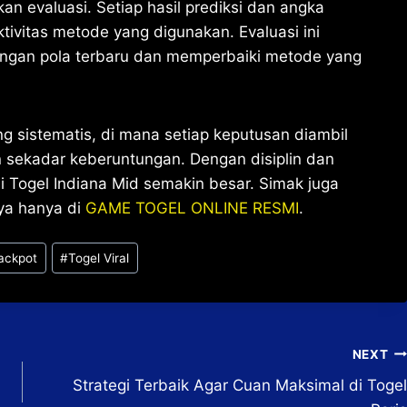
an evaluasi. Setiap hasil prediksi dan angka
tivitas metode yang digunakan. Evaluasi ini
ngan pola terbaru dan memperbaiki metode yang
ng sistematis, di mana setiap keputusan diambil
 sekadar keberuntungan. Dengan disiplin dan
i Togel Indiana Mid semakin besar. Simak juga
nya hanya di
GAME TOGEL ONLINE RESMI
.
ackpot
#
Togel Viral
NEXT
Strategi Terbaik Agar Cuan Maksimal di Togel