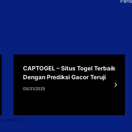
Paris
CAPTOGEL – Situs Togel Terbaik
Dengan Prediksi Gacor Teruji
05/31/2025