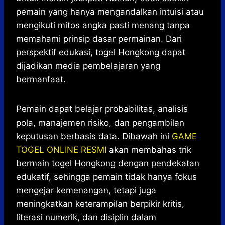
pemain yang hanya mengandalkan intuisi atau
mengikuti mitos angka pasti menang tanpa
memahami prinsip dasar permainan. Dari
perspektif edukasi, togel Hongkong dapat
dijadikan media pembelajaran yang
bermanfaat.
Pemain dapat belajar probabilitas, analisis
pola, manajemen risiko, dan pengambilan
keputusan berbasis data. Dibawah ini
GAME
TOGEL ONLINE RESMI
akan membahas trik
bermain togel Hongkong dengan pendekatan
edukatif, sehingga pemain tidak hanya fokus
mengejar kemenangan, tetapi juga
meningkatkan keterampilan berpikir kritis,
literasi numerik, dan disiplin dalam