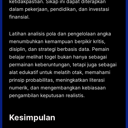
ketidakpastian. Sikap ini dapat diterapkan
dalam pekerjaan, pendidikan, dan investasi
finansial.
Latihan analisis pola dan pengelolaan angka
menumbuhkan kemampuan berpikir kritis,
disiplin, dan strategi berbasis data. Pemain
belajar melihat togel bukan hanya sebagai
permainan keberuntungan, tetapi juga sebagai
alat edukatif untuk melatih otak, memahami
prinsip probabilitas, meningkatkan literasi
numerik, dan mengembangkan kebiasaan
pengambilan keputusan realistis.
Kesimpulan