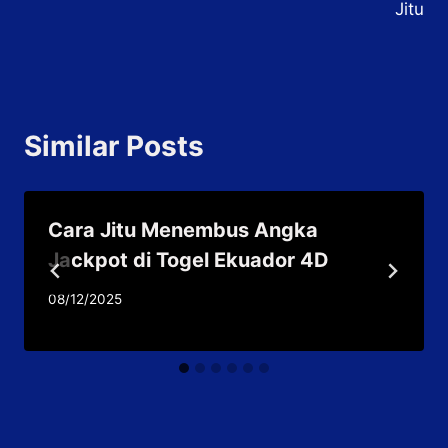
Jitu
Similar Posts
Cara Jitu Menembus Angka
Jackpot di Togel Ekuador 4D
08/12/2025