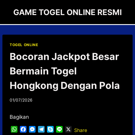
Skip
GAME TOGEL ONLINE RESMI
to
content
TOGEL ONLINE
Bocoran Jackpot Besar
Bermain Togel
Hongkong Dengan Pola
By
01/07/2026
admin78450
Bagikan
W
F
M
T
S
L
X
Share