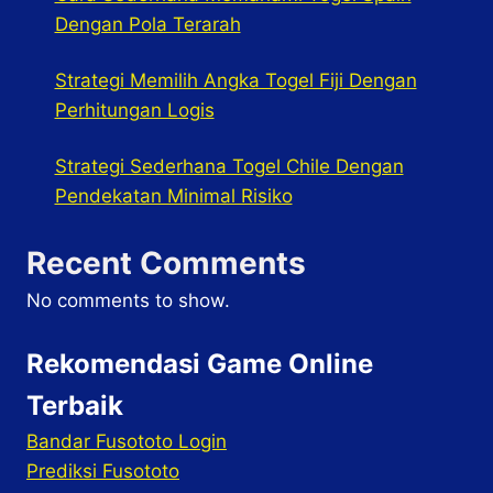
Dengan Pola Terarah
Strategi Memilih Angka Togel Fiji Dengan
Perhitungan Logis
Strategi Sederhana Togel Chile Dengan
Pendekatan Minimal Risiko
Recent Comments
No comments to show.
Rekomendasi Game Online
Terbaik
Bandar Fusototo Login
Prediksi Fusototo