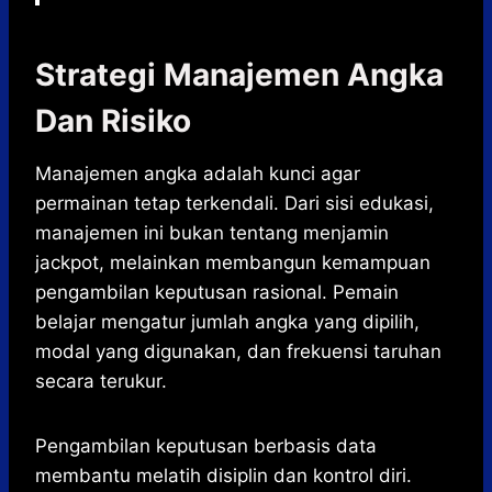
Strategi Manajemen Angka
Dan Risiko
Manajemen angka adalah kunci agar
permainan tetap terkendali. Dari sisi edukasi,
manajemen ini bukan tentang menjamin
jackpot, melainkan membangun kemampuan
pengambilan keputusan rasional. Pemain
belajar mengatur jumlah angka yang dipilih,
modal yang digunakan, dan frekuensi taruhan
secara terukur.
Pengambilan keputusan berbasis data
membantu melatih disiplin dan kontrol diri.