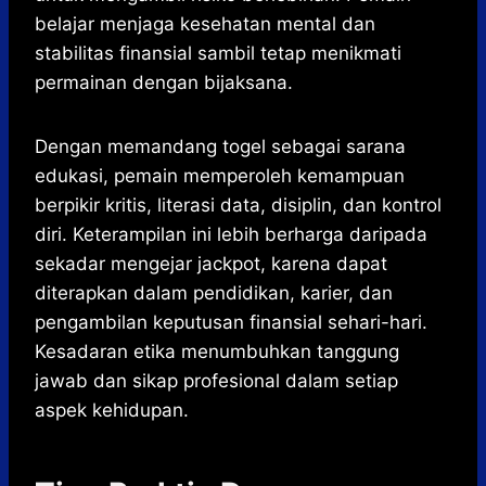
belajar menjaga kesehatan mental dan
stabilitas finansial sambil tetap menikmati
permainan dengan bijaksana.
Dengan memandang togel sebagai sarana
edukasi, pemain memperoleh kemampuan
berpikir kritis, literasi data, disiplin, dan kontrol
diri. Keterampilan ini lebih berharga daripada
sekadar mengejar jackpot, karena dapat
diterapkan dalam pendidikan, karier, dan
pengambilan keputusan finansial sehari-hari.
Kesadaran etika menumbuhkan tanggung
jawab dan sikap profesional dalam setiap
aspek kehidupan.