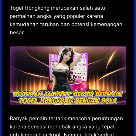
h
a
e
e
k
i
a
c
s
l
y
n
Togel Hongkong merupakan salah satu
t
e
s
e
p
e
permainan angka yang populer karena
s
b
e
g
e
kemudahan taruhan dan potensi kemenangan
A
o
n
r
besar.
p
o
g
a
p
k
e
m
r
Banyak pemain tertarik mencoba peruntungan
karena sensasi menebak angka yang tepat
untuk meraih jackpot. Namun, tidak sedikit