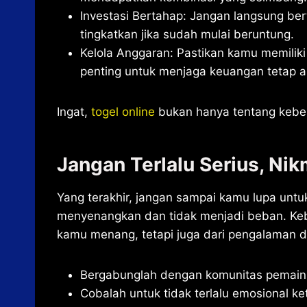
Investasi Bertahap: Jangan langsung ber
tingkatkan jika sudah mulai beruntung.
Kelola Anggaran: Pastikan kamu memiliki 
penting untuk menjaga keuangan tetap 
Ingat,
togel online
bukan hanya tentang keberu
Jangan Terlalu Serius, Ni
Yang terakhir, jangan sampai kamu lupa unt
menyenangkan dan tidak menjadi beban. Kebe
kamu menang, tetapi juga dari pengalaman 
Bergabunglah dengan komunitas pemain 
Cobalah untuk tidak terlalu emosional ket