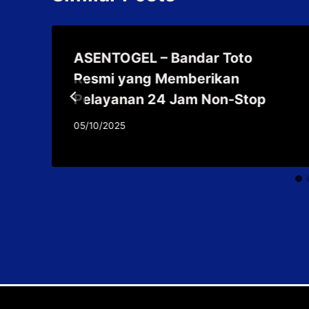
ASENTOGEL – Bandar Toto
Resmi yang Memberikan
Pelayanan 24 Jam Non-Stop
05/10/2025