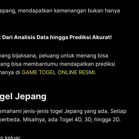
l Jepang, mendapatkan kemenangan bukan hanya
yang bijaksana, peluang untuk menang bisa
i yang bisa membantumu mendapatkan prediksi
 hanya di
GAME TOGEL ONLINE RESMI
.
ogel Jepang
emahami jenis-jenis togel Jepang yang ada. Setiap
berbeda. Misalnya, ada Togel 4D, 3D, hingga 2D.
n keluar.