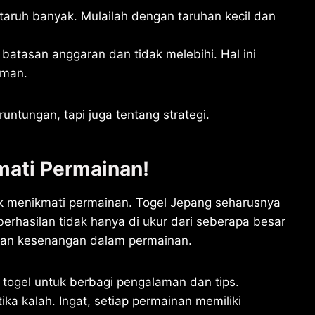
taruh banyak. Mulailah dengan taruhan kecil dan
batasan anggaran dan tidak melebihi. Hal ini
aman.
ntungan, tapi juga tentang strategi.
kmati Permainan!
uk menikmati permainan. Togel Jepang seharusnya
rhasilan tidak hanya di ukur dari seberapa besar
dan kesenangan dalam permainan.
togel untuk berbagi pengalaman dan tips.
ika kalah. Ingat, setiap permainan memiliki