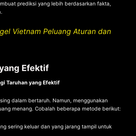
mbuat prediksi yang lebih berdasarkan fakta,
.
gel Vietnam Peluang Aturan dan
yang Efektif
masing dalam bertaruh. Namun, menggunakan
eluang menang. Cobalah beberapa metode berikut:
g sering keluar dan yang jarang tampil untuk