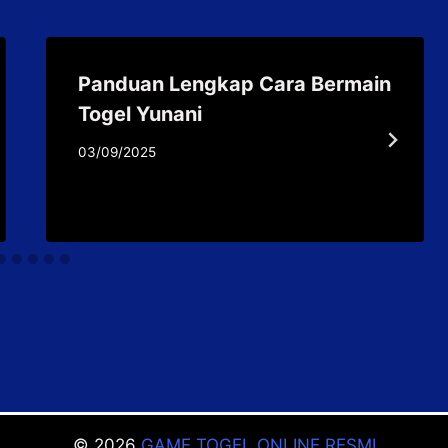
Panduan Lengkap Cara Bermain
Togel Yunani
03/09/2025
© 2026
GAME TOGEL ONLINE RESMI