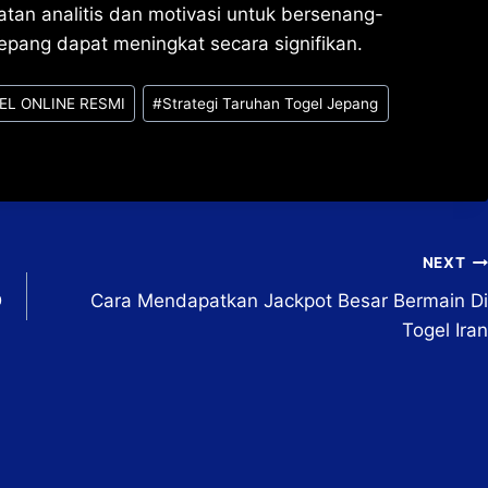
an analitis dan motivasi untuk bersenang-
pang dapat meningkat secara signifikan.​
EL ONLINE RESMI
#
Strategi Taruhan Togel Jepang
NEXT
D
Cara Mendapatkan Jackpot Besar Bermain Di
Togel Iran