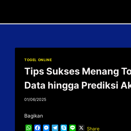
Skip
to
content
TOGEL ONLINE
Tips Sukses Menang Tog
Data hingga Prediksi A
By
01/06/2025
admin78450
Bagikan
W
F
M
T
S
L
X
Share