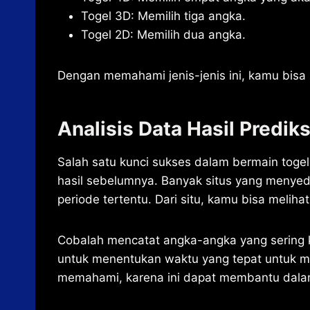
Togel 3D: Memilih tiga angka.
Togel 2D: Memilih dua angka.
Dengan memahami jenis-jenis ini, kamu bisa 
Analisis Data Hasil Predi
Salah satu kunci sukses dalam bermain togel
hasil sebelumnya. Banyak situs yang menyed
periode tertentu. Dari situ, kamu bisa meliha
Cobalah mencatat angka-angka yang sering k
untuk menentukan waktu yang tepat untuk m
memahami, karena ini dapat membantu dalam