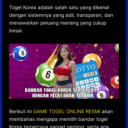
h
a
e
e
k
i
a
c
s
l
y
n
Togel Korea adalah salah satu yang dikenal
t
e
s
e
p
e
dengan sistemnya yang adil, transparan, dan
s
b
e
g
e
menawarkan peluang menang yang cukup
A
o
n
r
besar.
p
o
g
a
p
k
e
m
r
Berikut ini
GAME TOGEL ONLINE RESMI
akan
membahas mengapa memilih bandar togel
Korea terpercaya sangat penting, serta apa