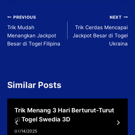
Post
PREVIOUS
NEXT
Trik Mudah
Trik Cerdas Mencapai
navigation
Menangkan Jackpot
Jackpot Besar di Togel
Besar di Togel Filipina
Ukraina
Similar Posts
Trik Menang 3 Hari Berturut-Turut
di Togel Swedia 3D
07/14/2025