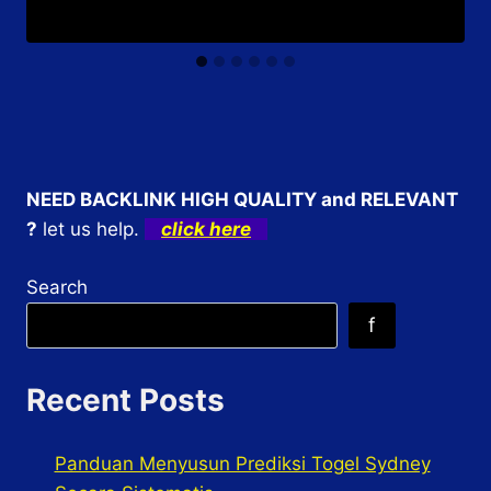
NEED BACKLINK HIGH QUALITY and RELEVANT
?
let us help.
click here
Search
f
Recent Posts
Panduan Menyusun Prediksi Togel Sydney