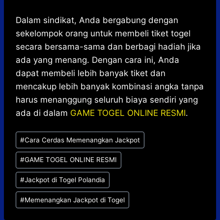
Dalam sindikat, Anda bergabung dengan
sekelompok orang untuk membeli tiket togel
secara bersama-sama dan berbagi hadiah jika
ada yang menang. Dengan cara ini, Anda
dapat membeli lebih banyak tiket dan
mencakup lebih banyak kombinasi angka tanpa
harus menanggung seluruh biaya sendiri yang
ada di dalam
GAME TOGEL ONLINE RESMI
.
Post
#
Cara Cerdas Memenangkan Jackpot
Tags:
#
GAME TOGEL ONLINE RESMI
#
Jackpot di Togel Polandia
#
Memenangkan Jackpot di Togel