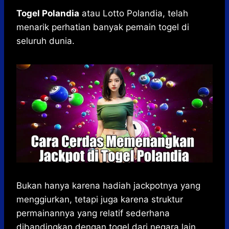
h
a
e
e
k
i
a
c
s
l
y
n
Togel Polandia
atau Lotto Polandia, telah
t
e
s
e
p
e
menarik perhatian banyak pemain togel di
s
b
e
g
e
seluruh dunia.
A
o
n
r
p
o
g
a
p
k
e
m
r
Bukan hanya karena hadiah jackpotnya yang
menggiurkan, tetapi juga karena struktur
permainannya yang relatif sederhana
dibandingkan dengan togel dari negara lain.