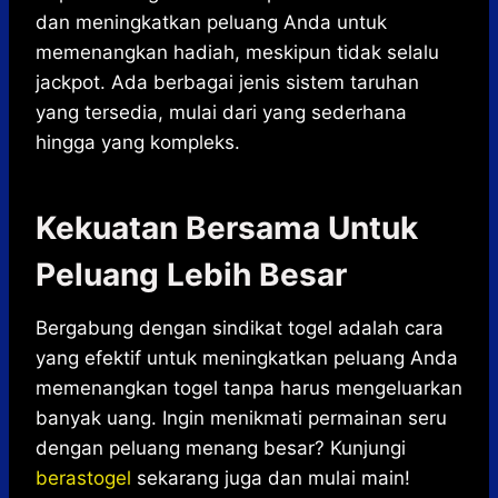
dan meningkatkan peluang Anda untuk
memenangkan hadiah, meskipun tidak selalu
jackpot. Ada berbagai jenis sistem taruhan
yang tersedia, mulai dari yang sederhana
hingga yang kompleks.
Kekuatan Bersama Untuk
Peluang Lebih Besar
Bergabung dengan sindikat togel adalah cara
yang efektif untuk meningkatkan peluang Anda
memenangkan togel tanpa harus mengeluarkan
banyak uang. Ingin menikmati permainan seru
dengan peluang menang besar? Kunjungi
berastogel
sekarang juga dan mulai main!