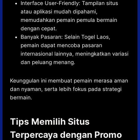
Interface User-Friendly: Tampilan situs
atau aplikasi mudah dipahami,
memudahkan pemain pemula bermain
dengan cepat.
Banyak Pasaran: Selain Togel Laos,
pemain dapat mencoba pasaran
internasional lainnya, meningkatkan variasi
dan peluang menang.
Keunggulan ini membuat pemain merasa aman
dan nyaman, serta lebih fokus pada strategi
bermain.
Tips Memilih Situs
Terpercaya dengan Promo