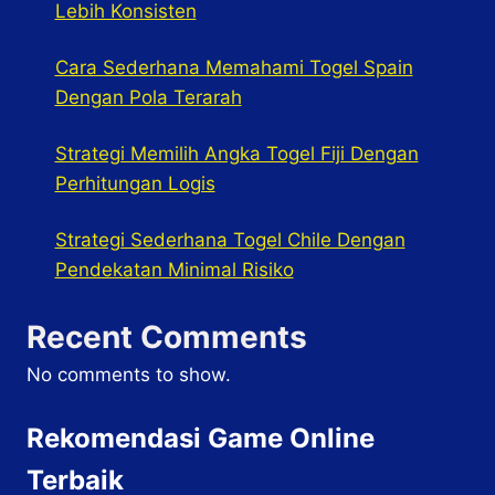
Lebih Konsisten
Cara Sederhana Memahami Togel Spain
Dengan Pola Terarah
Strategi Memilih Angka Togel Fiji Dengan
Perhitungan Logis
Strategi Sederhana Togel Chile Dengan
Pendekatan Minimal Risiko
Recent Comments
No comments to show.
Rekomendasi Game Online
Terbaik