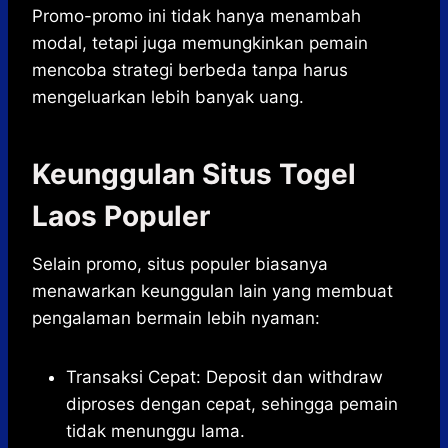
Promo-promo ini tidak hanya menambah
modal, tetapi juga memungkinkan pemain
mencoba strategi berbeda tanpa harus
mengeluarkan lebih banyak uang.
Keunggulan Situs Togel
Laos Populer
Selain promo, situs populer biasanya
menawarkan keunggulan lain yang membuat
pengalaman bermain lebih nyaman:
Transaksi Cepat: Deposit dan withdraw
diproses dengan cepat, sehingga pemain
tidak menunggu lama.