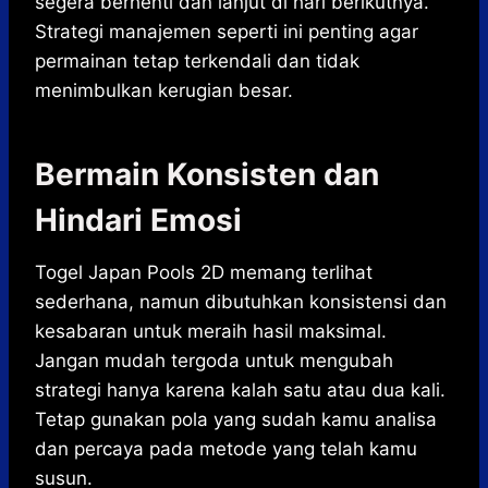
segera berhenti dan lanjut di hari berikutnya.
Strategi manajemen seperti ini penting agar
permainan tetap terkendali dan tidak
menimbulkan kerugian besar.
Bermain Konsisten dan
Hindari Emosi
Togel Japan Pools 2D memang terlihat
sederhana, namun dibutuhkan konsistensi dan
kesabaran untuk meraih hasil maksimal.
Jangan mudah tergoda untuk mengubah
strategi hanya karena kalah satu atau dua kali.
Tetap gunakan pola yang sudah kamu analisa
dan percaya pada metode yang telah kamu
susun.