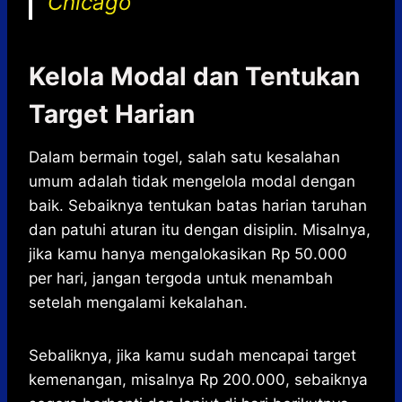
Chicago
Kelola Modal dan Tentukan
Target Harian
Dalam bermain togel, salah satu kesalahan
umum adalah tidak mengelola modal dengan
baik. Sebaiknya tentukan batas harian taruhan
dan patuhi aturan itu dengan disiplin. Misalnya,
jika kamu hanya mengalokasikan Rp 50.000
per hari, jangan tergoda untuk menambah
setelah mengalami kekalahan.
Sebaliknya, jika kamu sudah mencapai target
kemenangan, misalnya Rp 200.000, sebaiknya