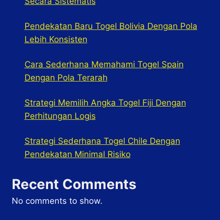
Secara Sistematis
Pendekatan Baru Togel Bolivia Dengan Pola
Lebih Konsisten
Cara Sederhana Memahami Togel Spain
Dengan Pola Terarah
Strategi Memilih Angka Togel Fiji Dengan
Perhitungan Logis
Strategi Sederhana Togel Chile Dengan
Pendekatan Minimal Risiko
Recent Comments
No comments to show.