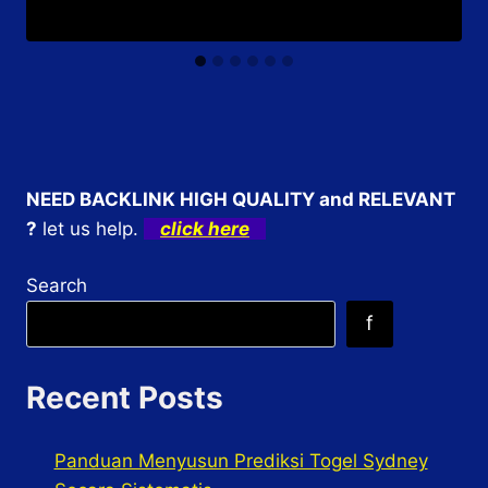
NEED BACKLINK HIGH QUALITY and RELEVANT
?
let us help.
click here
Search
f
Recent Posts
Panduan Menyusun Prediksi Togel Sydney