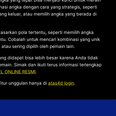
asi angka dengan cara yang strategis, seperti
ang keluar, atau memilih angka yang berada di
sarkan pola tertentu, seperti memilih angka
ntu. Cobalah untuk mencari kombinasi yang unik
tau sering dipilih oleh pemain lain.
ang didapat bisa lebih besar karena Anda tidak
in. Simak dan ikuti terus informasi terlengkap
L ONLINE RESMI
.
itur unggulan hanya di
atas4d login
.