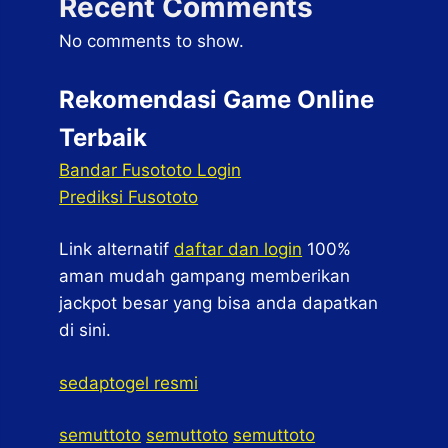
Recent Comments
No comments to show.
Rekomendasi Game Online
Terbaik
Bandar Fusototo Login
Prediksi Fusototo
Link alternatif
daftar dan login
100%
aman mudah gampang memberikan
jackpot besar yang bisa anda dapatkan
di sini.
sedaptogel resmi
semuttoto
semuttoto
semuttoto