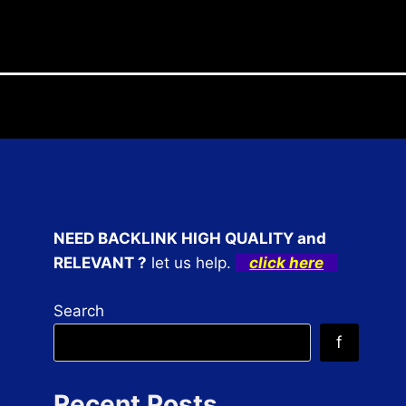
NEED BACKLINK HIGH QUALITY and
RELEVANT ?
let us help.
click here
Search
f
Recent Posts