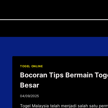
Skip
to
content
TOGEL ONLINE
Bocoran Tips Bermain Tog
Besar
04/09/2025
Togel Malaysia telah menjadi salah satu per