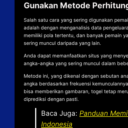
Gunakan Metode Perhitung
Salah satu cara yang sering digunakan pema
adalah dengan menganalisis data pengeluara
memiliki pola tertentu, dan banyak pemain 
sering muncul daripada yang lain.
Anda dapat memanfaatkan situs yang menyedi
angka-angka yang sering muncul dalam beber
Metode ini, yang dikenal dengan sebutan ana
angka berdasarkan frekuensi kemunculannya.
bisa memberikan gambaran, togel tetap meru
diprediksi dengan pasti.
Baca Juga:
Panduan Memil
Indonesia