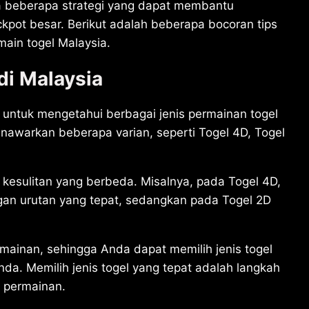
a beberapa strategi yang dapat membantu
kpot besar. Berikut adalah beberapa bocoran tips
ain togel Malaysia.
di Malaysia
untuk mengetahui berbagai jenis permainan togel
awarkan beberapa varian, seperti Togel 4D, Togel
at kesulitan yang berbeda. Misalnya, pada Togel 4D,
an urutan yang tepat, sedangkan pada Togel 2D
rmainan, sehingga Anda dapat memilih jenis togel
da. Memilih jenis togel yang tepat adalah langkah
 permainan.