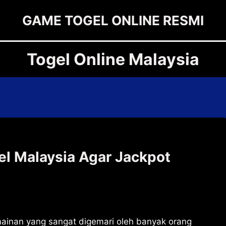
GAME TOGEL ONLINE RESMI
Togel Online Malaysia
el Malaysia Agar Jackpot
mainan yang sangat digemari oleh banyak orang