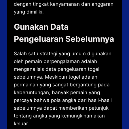
dengan tingkat kenyamanan dan anggaran
yang dimiliki.
Gunakan Data
Pengeluaran Sebelumnya
Salah satu strategi yang umum digunakan
oleh pemain berpengalaman adalah
menganalisis data pengeluaran togel
sebelumnya. Meskipun togel adalah
permainan yang sangat bergantung pada
keberuntungan, banyak pemain yang
percaya bahwa pola angka dari hasil-hasil
sebelumnya dapat memberikan petunjuk
tentang angka yang kemungkinan akan
keluar.