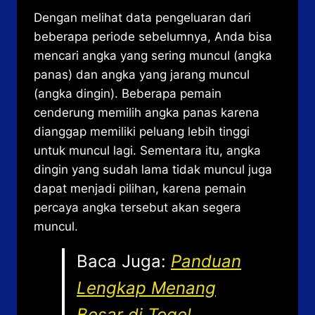
Dengan melihat data pengeluaran dari
beberapa periode sebelumnya, Anda bisa
mencari angka yang sering muncul (angka
panas) dan angka yang jarang muncul
(angka dingin). Beberapa pemain
cenderung memilih angka panas karena
dianggap memiliki peluang lebih tinggi
untuk muncul lagi. Sementara itu, angka
dingin yang sudah lama tidak muncul juga
dapat menjadi pilihan, karena pemain
percaya angka tersebut akan segera
muncul.
Baca Juga:
Panduan
Lengkap Menang
Besar di Togel