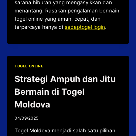
sarana hiburan yang mengasyikkan dan
menantang.
Rasakan pengalaman bermain
togel online yang aman, cepat, dan
terpercaya hanya di
sedaptogel login
.
TOGEL ONLINE
Strategi Ampuh dan Jitu
Bermain di Togel
Moldova
04/09/2025
Togel Moldova menjadi salah satu pilihan