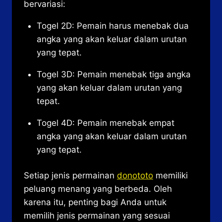
bervariasi:
Togel 2D: Pemain harus menebak dua
angka yang akan keluar dalam urutan
yang tepat.
Togel 3D: Pemain menebak tiga angka
yang akan keluar dalam urutan yang
tepat.
Togel 4D: Pemain menebak empat
angka yang akan keluar dalam urutan
yang tepat.
Setiap jenis permainan
donototo
memiliki
peluang menang yang berbeda. Oleh
karena itu, penting bagi Anda untuk
memilih jenis permainan yang sesuai