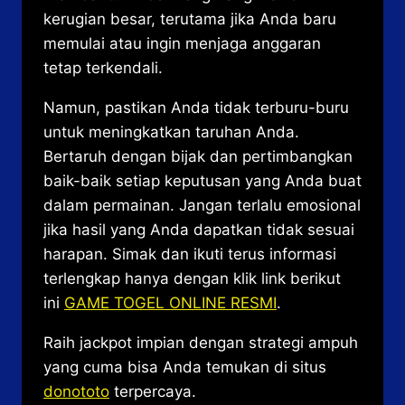
kerugian besar, terutama jika Anda baru
memulai atau ingin menjaga anggaran
tetap terkendali.
Namun, pastikan Anda tidak terburu-buru
untuk meningkatkan taruhan Anda.
Bertaruh dengan bijak dan pertimbangkan
baik-baik setiap keputusan yang Anda buat
dalam permainan. Jangan terlalu emosional
jika hasil yang Anda dapatkan tidak sesuai
harapan. Simak dan ikuti terus informasi
terlengkap hanya dengan klik link berikut
ini
GAME TOGEL ONLINE RESMI
.
Raih jackpot impian dengan strategi ampuh
yang cuma bisa Anda temukan di situs
donototo
terpercaya.