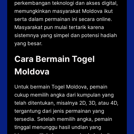
perkembangan teknologi dan akses digital,
memungkinkan masyarakat Moldova ikut
serta dalam permainan ini secara online.
Masyarakat pun mulai tertarik karena
sistemnya yang simpel dan potensi hadiah
yang besar.
Cara Bermain Togel
Moldova
Untuk bermain Togel Moldova, pemain
cukup memilih angka dari kumpulan yang
telah ditentukan, misalnya 2D, 3D, atau 4D,
tergantung dari jenis permainan yang
tersedia. Setelah memilih angka, pemain
tinggal menunggu hasil undian yang